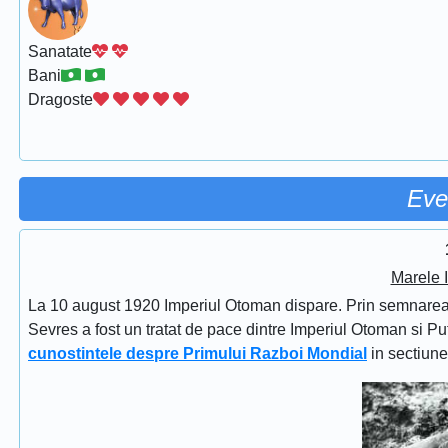
Sanatate
Bani
Dragoste
Eve
Marele 
La 10 august 1920 Imperiul Otoman dispare. Prin semnarea Tra
Sevres a fost un tratat de pace dintre Imperiul Otoman si Put
cunostintele despre Primului Razboi Mondial
in sectiun