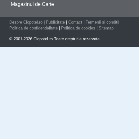
Magazinul de Carte
Despre Clopotel.ro
|
Publicitate
|
Contact
|
Termenii si conditii
|
Politica de confidentialitate
|
Politica de cookies
|
Sitemap
© 2001-2026 Clopotel.ro Toate drepturile rezervate.