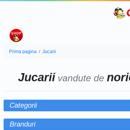
Prima pagina
Jucarii
Jucarii
nori
vandute de
Categorii
Branduri