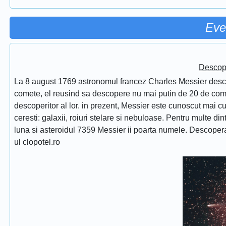
Eve
Descope
La 8 august 1769 astronomul francez Charles Messier desc
comete, el reusind sa descopere nu mai putin de 20 de comet
descoperitor al lor. in prezent, Messier este cunoscut mai 
ceresti: galaxii, roiuri stelare si nebuloase. Pentru multe di
luna si asteroidul 7359 Messier ii poarta numele. Descope
ul clopotel.ro