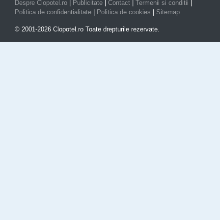
Despre Clopotel.ro
|
Publicitate
|
Contact
|
Termenii si conditii
|
Politica de confidentialitate
|
Politica de cookies
|
Sitemap
© 2001-2026 Clopotel.ro Toate drepturile rezervate.