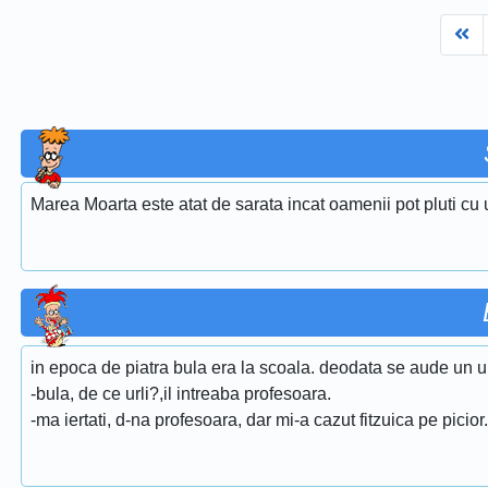
Fi
Marea Moarta este atat de sarata incat oamenii pot pluti cu 
in epoca de piatra bula era la scoala. deodata se aude un ur
-bula, de ce urli?,il intreaba profesoara.
-ma iertati, d-na profesoara, dar mi-a cazut fitzuica pe picior..