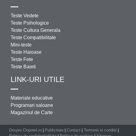
Teste Vedete
Teste Psihologice
Teste Cultura Generala
Teste Compatibilitate
Mini-teste
Teste Haioase
Teste Fete
Teste Baieti
LINK-URI UTILE
Materiale educative
Programari saloane
Magazinul de Carte
Despre Clopotel.ro
|
Publicitate
|
Contact
|
Termenii si conditii
|
Politica de confidentialitate
|
Politica de cookies
|
Sitemap