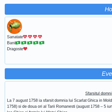
Ho
Sanatate
Bani
Dragoste
Eve
Sfarsitul domni
La 7 august 1758 ia sfarsit domnia lui Scarlat Ghica in Mol
1758) si de doua ori al Tarii Romanesti (august 1758 – 5 iuni