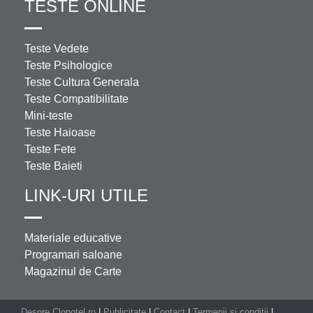
TESTE ONLINE
Teste Vedete
Teste Psihologice
Teste Cultura Generala
Teste Compatibilitate
Mini-teste
Teste Haioase
Teste Fete
Teste Baieti
LINK-URI UTILE
Materiale educative
Programari saloane
Magazinul de Carte
Despre Clopotel.ro
|
Publicitate
|
Contact
|
Termenii si conditii
|