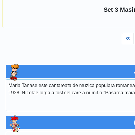
Set 3 Masi
Fi
Maria Tanase este cantareata de muzica populara romaneasca
1938, Nicolae Iorga a fost cel care a numit-o ''Pasarea maias