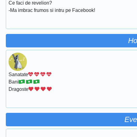
Ce faci de revelion?
-Ma imbrac frumos si intru pe Facebook!
Ho
Sanatate
Bani
Dragoste
Eve