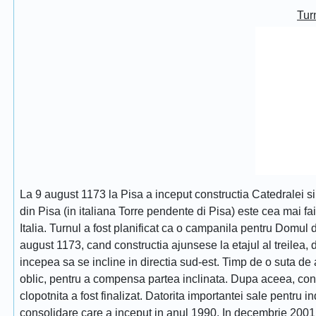
Turn
La 9 august 1173 la Pisa a inceput constructia Catedralei s
din Pisa (in italiana Torre pendente di Pisa) este cea mai fa
Italia. Turnul a fost planificat ca o campanila pentru Domul
august 1173, cand constructia ajunsese la etajul al treilea, dat
incepea sa se incline in directia sud-est. Timp de o suta de 
oblic, pentru a compensa partea inclinata. Dupa aceea, constr
clopotnita a fost finalizat. Datorita importantei sale pentru i
consolidare care a inceput in anul 1990. In decembrie 2001 tu