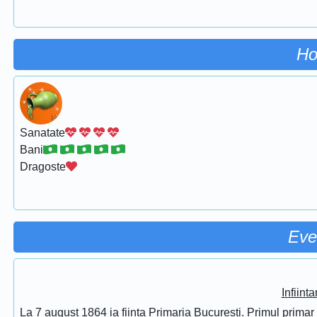
Ho
Sanatate
Bani
Dragoste
Eve
Infiint
La 7 august 1864 ia fiinta Primaria Bucuresti. Primul prima