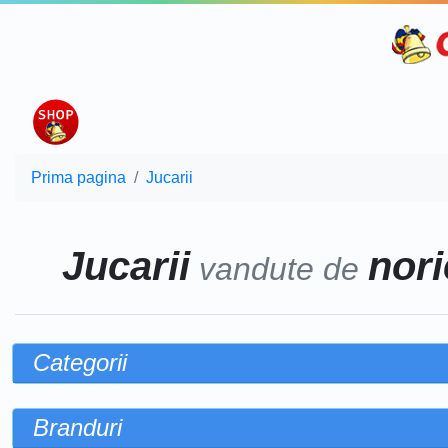
Prima pagina
Jucarii
Jucarii
nori
vandute de
Categorii
Branduri