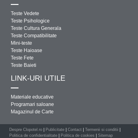
Teste Vedete
Teste Psihologice
Teste Cultura Generala
Teste Compatibilitate
Mini-teste
Teste Haioase
Teste Fete
Teste Baieti
LINK-URI UTILE
Materiale educative
Programari saloane
Magazinul de Carte
Despre Clopotel.ro
|
Publicitate
|
Contact
|
Termenii si conditii
|
Politica de confidentialitate
|
Politica de cookies
|
Sitemap