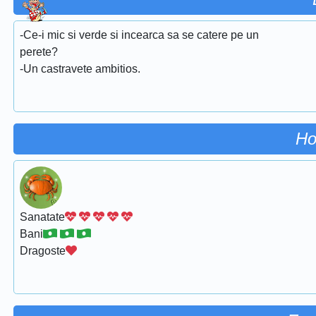
-Ce-i mic si verde si incearca sa se catere pe un
perete?
-Un castravete ambitios.
Ho
Sanatate
Bani
Dragoste