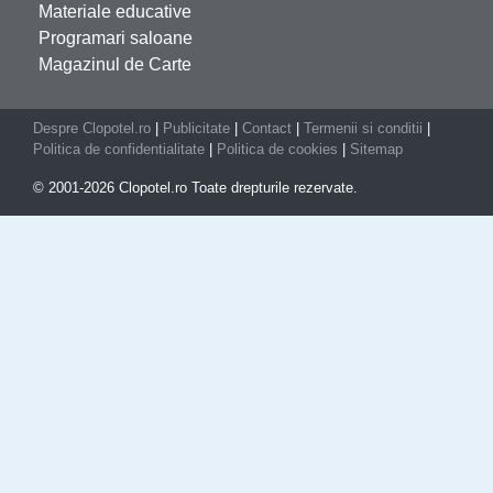
Materiale educative
Programari saloane
Magazinul de Carte
Despre Clopotel.ro
|
Publicitate
|
Contact
|
Termenii si conditii
|
Politica de confidentialitate
|
Politica de cookies
|
Sitemap
© 2001-2026 Clopotel.ro Toate drepturile rezervate.