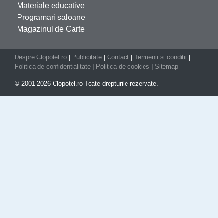
Materiale educative
Programari saloane
Magazinul de Carte
Despre Clopotel.ro
|
Publicitate
|
Contact
|
Termenii si conditii
|
Politica de confidentialitate
|
Politica de cookies
|
Sitemap
© 2001-2026 Clopotel.ro Toate drepturile rezervate.