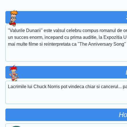
''Valurile Dunarii'' este valsul celebru compus romanul de or
un succes enorm, incepand cu prima auditie, la Expozitia Uni
mai multe filme si reinterpretata ca ''The Anniversary Song''
Lacrimile lui Chuck Norris pot vindeca chiar si cancerul... p
Ho