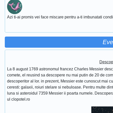
Azi ti-ai promis vei face miscare pentru a-ti imbunatati conditi
Eve
Descope
La 8 august 1769 astronomul francez Charles Messier desc
comete, el reusind sa descopere nu mai putin de 20 de comet
descoperitor al lor. in prezent, Messier este cunoscut mai 
ceresti: galaxii, roiuri stelare si nebuloase. Pentru multe di
luna si asteroidul 7359 Messier ii poarta numele. Descope
ul clopotel.ro