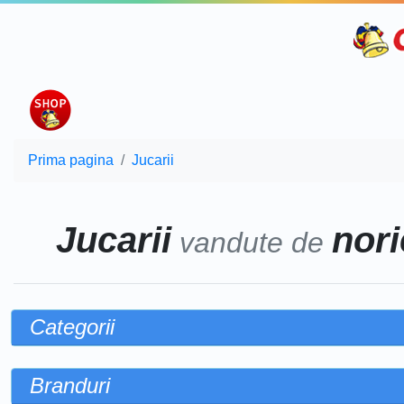
Prima pagina
Jucarii
Jucarii
nori
vandute de
Categorii
Branduri