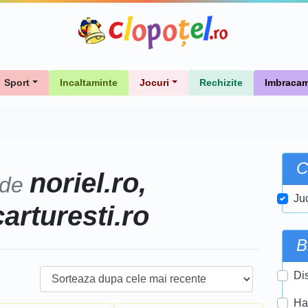
Sport
Incaltaminte
Jocuri
Rechizite
Imbracam
C
noriel.ro,
 de
Ju
carturesti.ro
B
Di
Ha