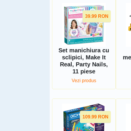
39.99
RON
Set manichiura cu
sclipici, Make It
me
Real, Party Nails,
11 piese
Vezi produs
109.99
RON