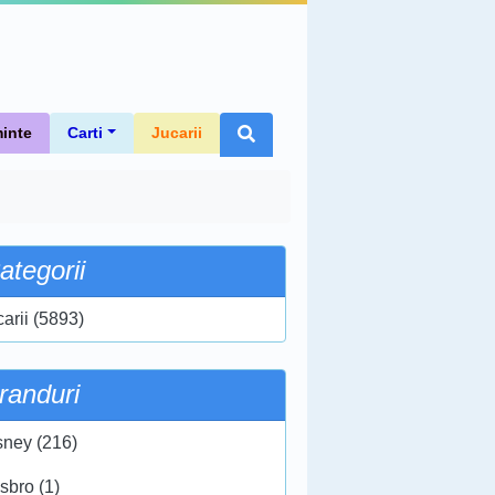
inte
Carti
Jucarii
ategorii
carii (5893)
randuri
sney (216)
sbro (1)