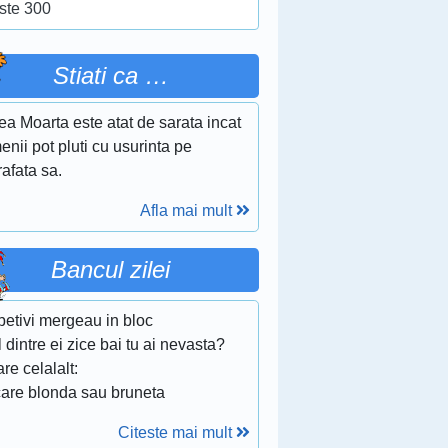
ste 300
Stiati ca …
a Moarta este atat de sarata incat
nii pot pluti cu usurinta pe
afata sa.
Afla mai mult
Bancul zilei
betivi mergeau in bloc
 dintre ei zice bai tu ai nevasta?
are celalalt:
care blonda sau bruneta
Citeste mai mult