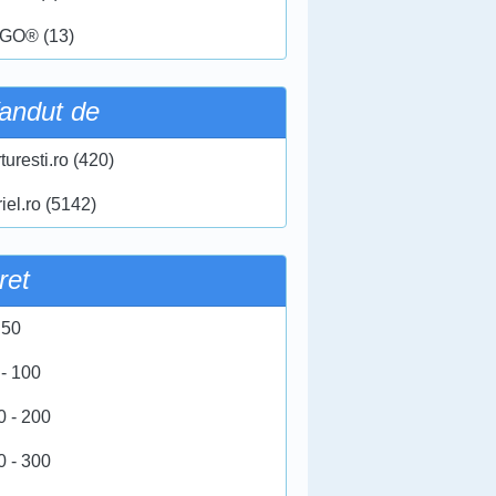
GO® (13)
andut de
turesti.ro (420)
iel.ro (5142)
ret
 50
 - 100
0 - 200
0 - 300