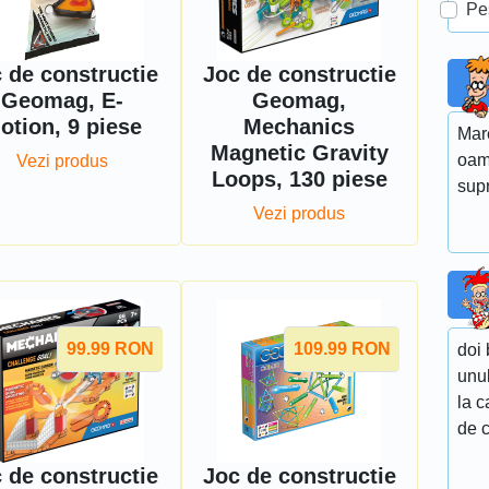
Pe
 de constructie
Joc de constructie
Geomag, E-
Geomag,
otion, 9 piese
Mechanics
Mare
Magnetic Gravity
oame
Vezi produs
Loops, 130 piese
supr
Vezi produs
99.99
RON
109.99
RON
doi 
unul
la c
de 
 de constructie
Joc de constructie