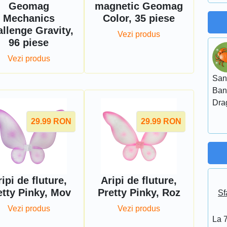
Geomag
magnetic Geomag
Mechanics
Color, 35 piese
llenge Gravity,
Vezi produs
96 piese
Vezi produs
San
Ban
Dra
29.99
RON
29.99
RON
ipi de fluture,
Aripi de fluture,
etty Pinky, Mov
Pretty Pinky, Roz
Sf
Vezi produs
Vezi produs
La 7