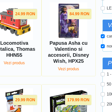
LE
24.99
RON
84.99
RON
V
car
Locomotiva
Papusa Asha cu
nor
talica, Thomas
Valentino si
HHN55
accesorii, Disney
Wish, HPX25
P
Vezi produs
Vezi produs
1 -
50
10
29.99
RON
179.99
RON
20