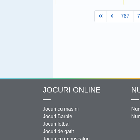
First
Prev
767
JOCURI ONLINE
N
Jocuri cu masini
Num
Jocuri Barbie
Num
Jocuri fotbal
Jocuri de gatit
Jocuri cu impuscaturi