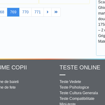
Scar
Ghi
Next
Last
768
769
770
771
mar
doua
175
– 2 
Grig
Mat
UME COPII
TESTE ONLINE
e de baieti
Teste Vedete
e de fete
Teste Psihologice
Teste Cultura Generala
Teste Compatibilitate
Mini-teste