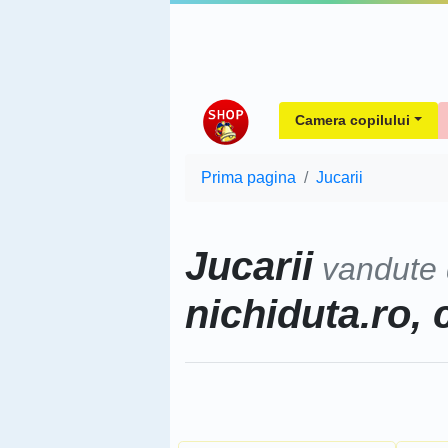
Camera copilului
Prima pagina
Jucarii
Jucarii
vandute
nichiduta.ro, 
Sorteaza dupa