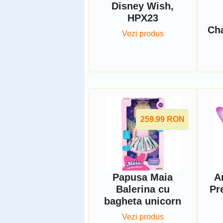
Disney Wish,
HPX23
Cha
Vezi produs
259.99
RON
Papusa Maia
Ar
Balerina cu
Pr
bagheta unicorn
Vezi produs