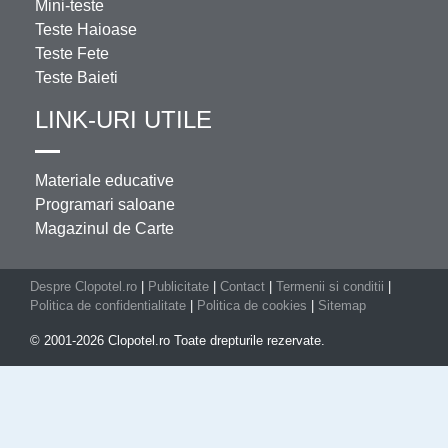
Mini-teste
Teste Haioase
Teste Fete
Teste Baieti
LINK-URI UTILE
Materiale educative
Programari saloane
Magazinul de Carte
Despre Clopotel.ro
|
Publicitate
|
Contact
|
Termenii si conditii
|
Politica de confidentialitate
|
Politica de cookies
|
Sitemap
© 2001-2026 Clopotel.ro Toate drepturile rezervate.