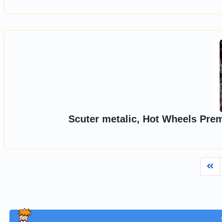
Scuter metalic, Hot Wheels Pre
Fi