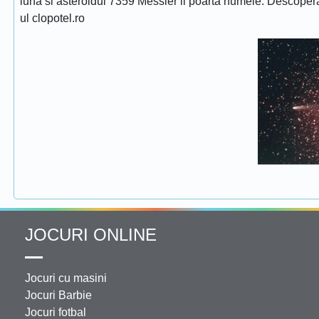
luna si asteroidul 7359 Messier ii poarta numele. Descope
ul clopotel.ro
JOCURI ONLINE
Jocuri cu masini
Jocuri Barbie
Jocuri fotbal