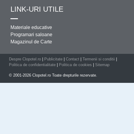
LINK-URI UTILE
Materiale educative
Programari saloane
Magazinul de Carte
Despre Clopotel.ro
|
Publicitate
|
Contact
|
Termenii si conditii
|
Politica de confidentialitate
|
Politica de cookies
|
Sitemap
© 2001-2026 Clopotel.ro Toate drepturile rezervate.