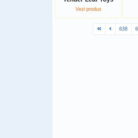
Vezi produs
First
Prev
638