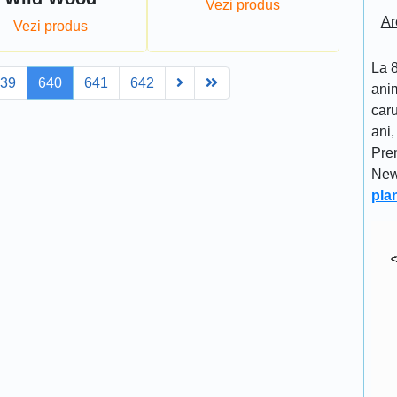
Vezi produs
Ar
Vezi produs
La 8
Next
Last
639
640
641
642
anim
caru
ani,
Pre
New
pla