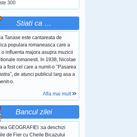
ste 300
Stiati ca …
ia Tanase este cantareata de
ica populara romaneasca care a
 o influenta majora asupra muzicii
itionale romanesti. In 1938, Nicolae
a a fost cel care a numit-o ''Pasarea
stra'', de atunci publicul larg asa a
enit-o.
Afla mai mult
Bancul zilei
mea GEOGRAFIEI :sa deschizi
ile de Fier cu Cheile Bicazului