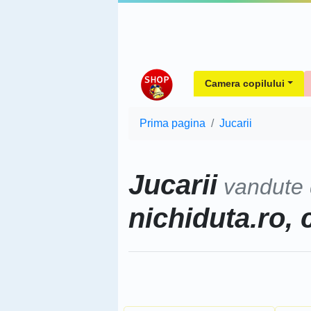
Camera copilului
Prima pagina
Jucarii
Jucarii
vandute
nichiduta.ro, 
Sorteaza dupa