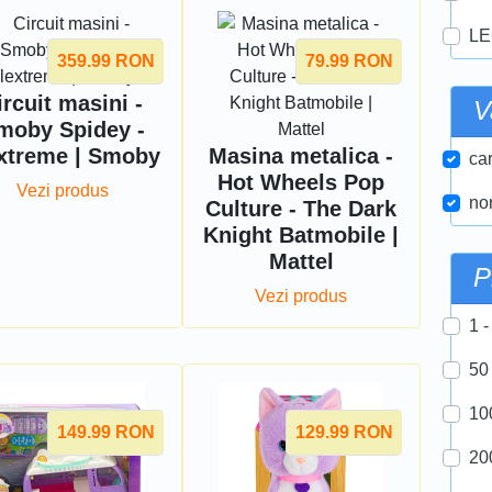
LE
359.99
RON
79.99
RON
ircuit masini -
V
moby Spidey -
xtreme | Smoby
Masina metalica -
car
Hot Wheels Pop
Vezi produs
nor
Culture - The Dark
Knight Batmobile |
Mattel
P
Vezi produs
1 -
50
10
149.99
RON
129.99
RON
20