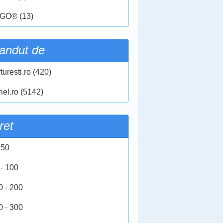
GO® (13)
andut de
turesti.ro (420)
iel.ro (5142)
ret
 50
 - 100
0 - 200
0 - 300