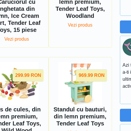
Caruciorul cu
lemn premium,
inghetata din
Tender Leaf Toys,
mn, Ice Cream
Woodland
rt, Tender Leaf
Vezi produs
oys, 15 piese
Vezi produs
Azi 
a-ti
299.99
RON
969.99
RON
ulti
acti
s de cules, din
Standul cu bauturi,
emn premium,
din lemn premium,
nder Leaf Toys,
Tender Leaf Toys
Wild Wood