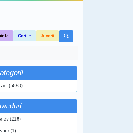
inte
Carti
Jucarii
ategorii
carii (5893)
randuri
sney (216)
sbro (1)