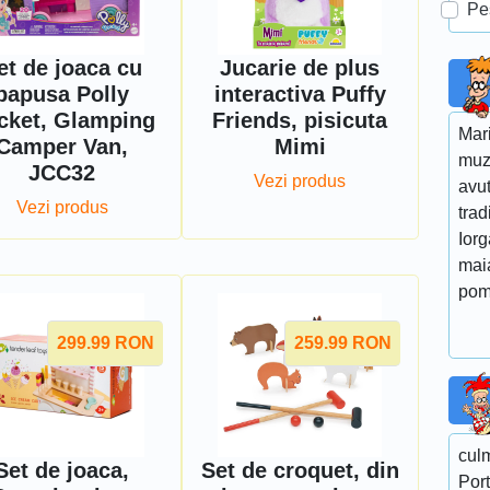
Pe
et de joaca cu
Jucarie de plus
papusa Polly
interactiva Puffy
cket, Glamping
Friends, pisicuta
Mar
Camper Van,
Mimi
muz
JCC32
Vezi produs
avut
Vezi produs
trad
Iorg
maia
pom
299.99
RON
259.99
RON
cul
Set de joaca,
Set de croquet, din
Port