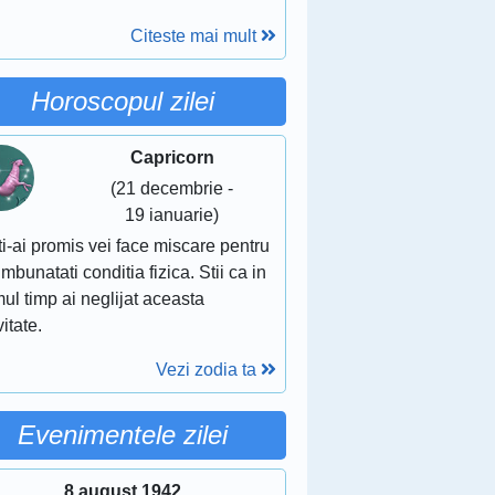
Citeste mai mult
Horoscopul zilei
Capricorn
(21 decembrie -
19 ianuarie)
ti-ai promis vei face miscare pentru
 imbunatati conditia fizica. Stii ca in
mul timp ai neglijat aceasta
vitate.
Vezi zodia ta
Evenimentele zilei
8 august 1942