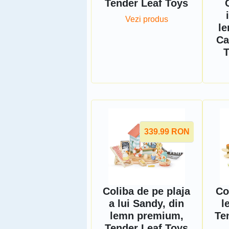
Tender Leaf Toys
Vezi produs
le
Ca
T
339.99
RON
Coliba de pe plaja
Co
a lui Sandy, din
l
lemn premium,
Te
Tender Leaf Toys