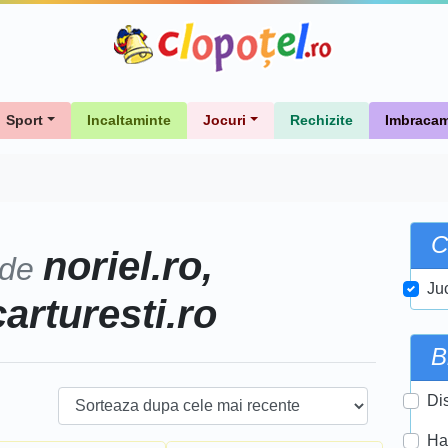
Sport
Incaltaminte
Jocuri
Rechizite
Imbracam
C
noriel.ro,
 de
Ju
carturesti.ro
B
Di
Ha