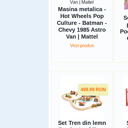
Masina metalica -
Hot Wheels Pop
S
Culture - Batman -
Chevy 1985 Astro
Po
Van | Mattel
Vezi produs
499.99
RON
Set Tren din lemn