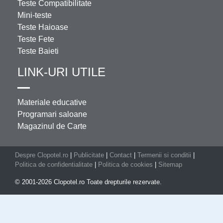
Teste Compatibilitate
Mini-teste
Teste Haioase
Teste Fete
Teste Baieti
LINK-URI UTILE
Materiale educative
Programari saloane
Magazinul de Carte
Despre Clopotel.ro
|
Publicitate
|
Contact
|
Termenii si conditii
|
Politica de confidentialitate
|
Politica de cookies
|
Sitemap
© 2001-2026 Clopotel.ro Toate drepturile rezervate.