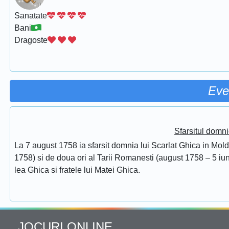
Sanatate
Bani
Dragoste
Eve
Sfarsitul domni
La 7 august 1758 ia sfarsit domnia lui Scarlat Ghica in Mol
1758) si de doua ori al Tarii Romanesti (august 1758 – 5 iuni
lea Ghica si fratele lui Matei Ghica.
JOCURI ONLINE