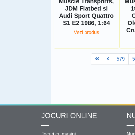
Muscle Transports,
Mus
JDM Flatbed si
1
Audi Sport Quattro
C
S1 E2 1986, 1:64
Ol
Cru
Vezi produs
First
Prev
579
JOCURI ONLINE
N
Jocuri cu masini
Num