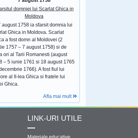
7 august 1758
arsitul domniei lui Scarlat Ghica in
Moldova
 august 1758 ia sfarsit domnia lui
lat Ghica in Moldova. Scarlat
ca a fost domn al Moldovei (2
tie 1757 – 7 august 1758) si de
 ori al Tarii Romanesti (august
8 – 5 iunie 1761 si 18 august 1765
decembrie 1766). A fost fiul lui
ore al II-lea Ghica si fratele lui
ei Ghica.
Afla mai mult
LINK-URI UTILE
Materiale educative