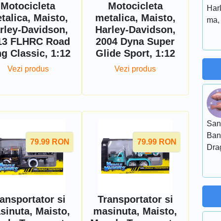
Motocicleta
Motocicleta
Har
talica, Maisto,
metalica, Maisto,
ma, 
rley-Davidson,
Harley-Davidson,
13 FLHRC Road
2004 Dyna Super
g Classic, 1:12
Glide Sport, 1:12
Vezi produs
Vezi produs
San
Ban
79.99
RON
79.99
RON
Dra
ansportator si
Transportator si
sinuta, Maisto,
masinuta, Maisto,