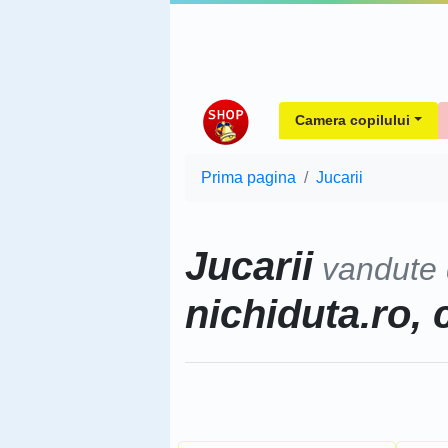
Camera copilului
Prima pagina
Jucarii
Jucarii
vandute
nichiduta.ro, 
Sorteaza dupa