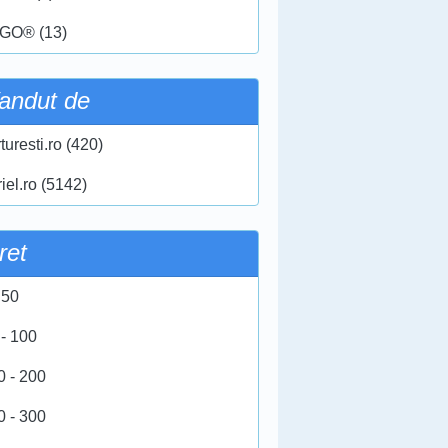
GO® (13)
andut de
turesti.ro (420)
iel.ro (5142)
ret
 50
 - 100
0 - 200
0 - 300