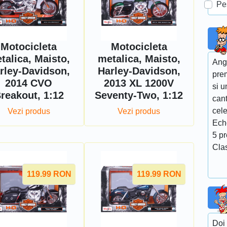
Pe
Motocicleta
Motocicleta
talica, Maisto,
metalica, Maisto,
Ang
rley-Davidson,
Harley-Davidson,
pre
2014 CVO
2013 XL 1200V
si u
reakout, 1:12
Seventy-Two, 1:12
cant
cel
Vezi produs
Vezi produs
Ech
5 p
Cla
119.99
RON
119.99
RON
Doi 