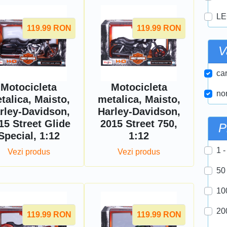
LE
119.99
RON
119.99
RON
V
car
Motocicleta
Motocicleta
nor
talica, Maisto,
metalica, Maisto,
rley-Davidson,
Harley-Davidson,
15 Street Glide
2015 Street 750,
P
Special, 1:12
1:12
1 -
Vezi produs
Vezi produs
50
10
20
119.99
RON
119.99
RON