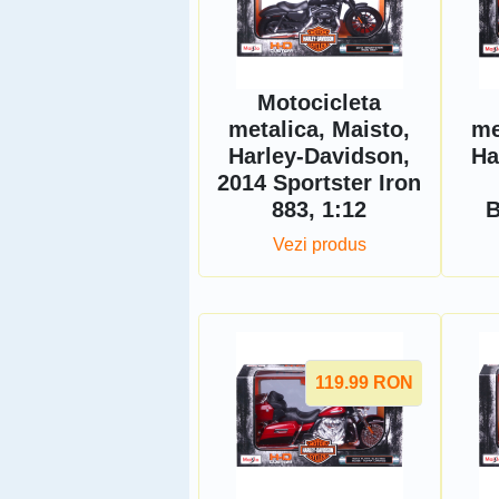
Motocicleta
metalica, Maisto,
me
Harley-Davidson,
Ha
2014 Sportster Iron
883, 1:12
B
Vezi produs
119.99
RON