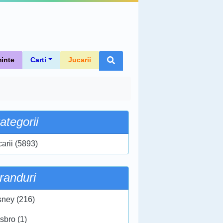
inte
Carti
Jucarii
ategorii
carii (5893)
randuri
sney (216)
sbro (1)