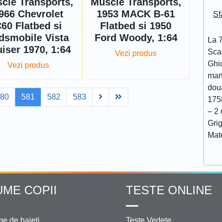
cle Transports,
Muscle Transports,
966 Chevrolet
1953 MACK B-61
Sf
60 Flatbed si
Flatbed si 1950
dsmobile Vista
Ford Woody, 1:64
La 7
iser 1970, 1:64
Scar
Vezi produs
Ghi
Vezi produs
mar
doua
Next
Last
580
581
582
583
175
– 2 
Grig
Mat
UME COPII
TESTE ONLINE
e de baieti
Teste Vedete