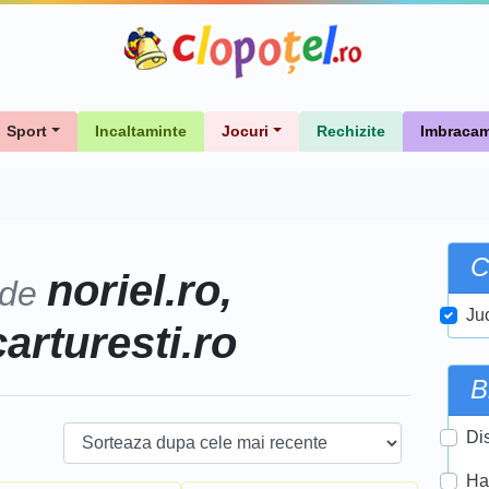
Sport
Incaltaminte
Jocuri
Rechizite
Imbracam
C
noriel.ro,
 de
Ju
carturesti.ro
B
Di
Ha