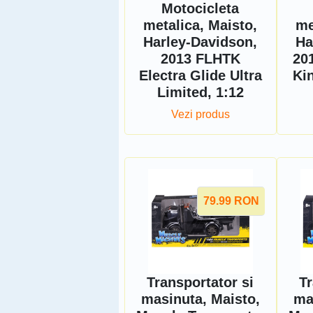
Motocicleta
metalica, Maisto,
me
Harley-Davidson,
Ha
2013 FLHTK
20
Electra Glide Ultra
Kin
Limited, 1:12
Vezi produs
79.99
RON
Transportator si
Tr
masinuta, Maisto,
ma