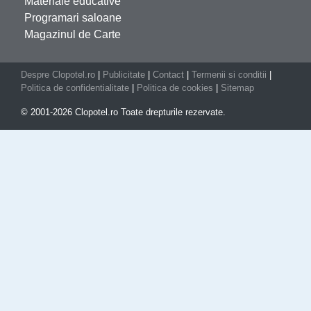
Materiale educative
Programari saloane
Magazinul de Carte
Despre Clopotel.ro
|
Publicitate
|
Contact
|
Termenii si conditii
|
Politica de confidentialitate
|
Politica de cookies
|
Sitemap
© 2001-2026 Clopotel.ro Toate drepturile rezervate.