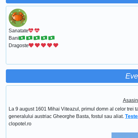
Sanatate
Bani
Dragoste
Eve
Asasin
La 9 august 1601 Mihai Viteazul, primul domn al celor trei t
generalului austriac Gheorghe Basta, fostul sau aliat.
Teste
clopotel.ro