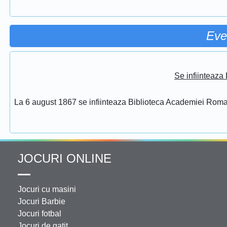
Eve
Se infiinteaz
La 6 august 1867 se infiinteaza Biblioteca Academiei Rom
JOCURI ONLINE
Jocuri cu masini
Jocuri Barbie
Jocuri fotbal
Jocuri de gatit