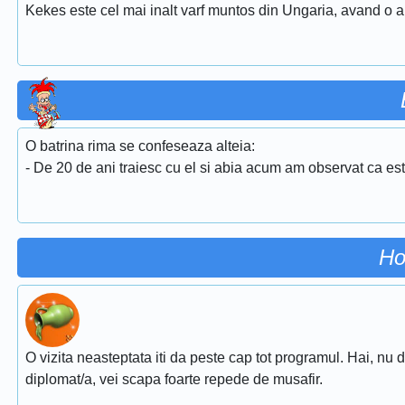
Kekes este cel mai inalt varf muntos din Ungaria, avand o al
O batrina rima se confeseaza alteia:
- De 20 de ani traiesc cu el si abia acum am observat ca este
Ho
O vizita neasteptata iti da peste cap tot programul. Hai, nu d
diplomat/a, vei scapa foarte repede de musafir.