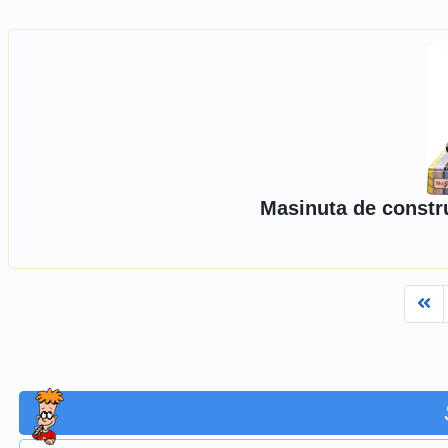
Masinuta de constru
Fi