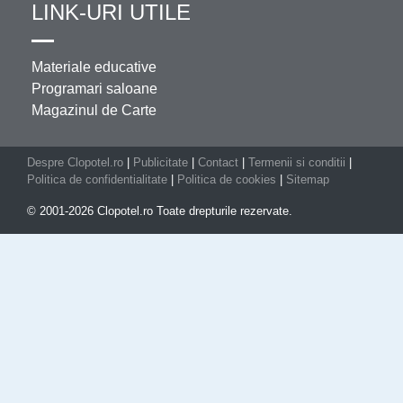
LINK-URI UTILE
Materiale educative
Programari saloane
Magazinul de Carte
Despre Clopotel.ro
|
Publicitate
|
Contact
|
Termenii si conditii
|
Politica de confidentialitate
|
Politica de cookies
|
Sitemap
© 2001-2026 Clopotel.ro Toate drepturile rezervate.