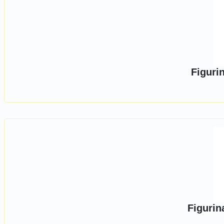
Figuri
Figurin