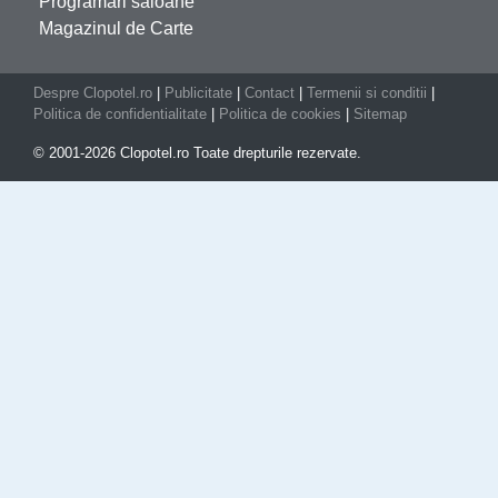
Programari saloane
Magazinul de Carte
Despre Clopotel.ro
|
Publicitate
|
Contact
|
Termenii si conditii
|
Politica de confidentialitate
|
Politica de cookies
|
Sitemap
© 2001-2026 Clopotel.ro Toate drepturile rezervate.