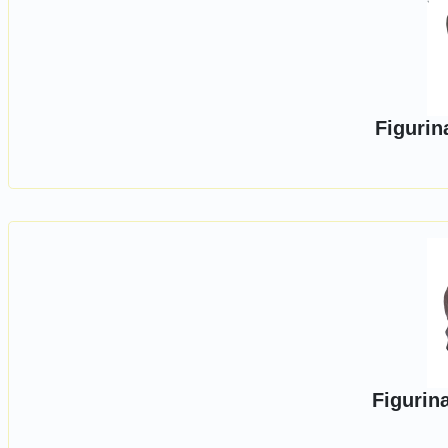
Figurin
Figurin