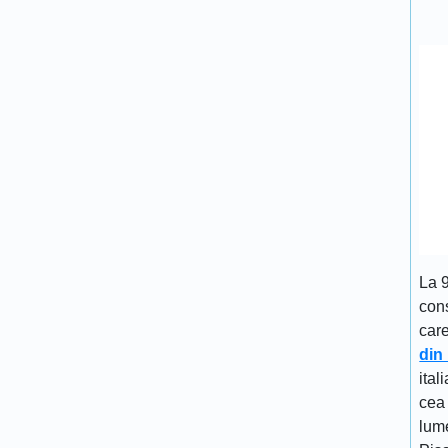
La 
cons
car
din
ital
cea 
lume