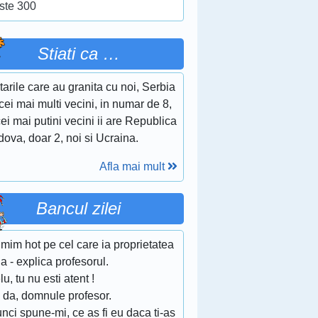
ste 300
Stiati ca …
tarile care au granita cu noi, Serbia
cei mai multi vecini, in numar de 8,
cei mai putini vecini ii are Republica
ova, doar 2, noi si Ucraina.
Afla mai mult
Bancul zilei
mim hot pe cel care ia proprietatea
ia - explica profesorul.
lu, tu nu esti atent !
 da, domnule profesor.
unci spune-mi, ce as fi eu daca ti-as