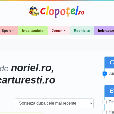
Sport
Incaltaminte
Jocuri
Rechizite
Imbracam
C
noriel.ro,
 de
Ju
carturesti.ro
B
Di
Ha