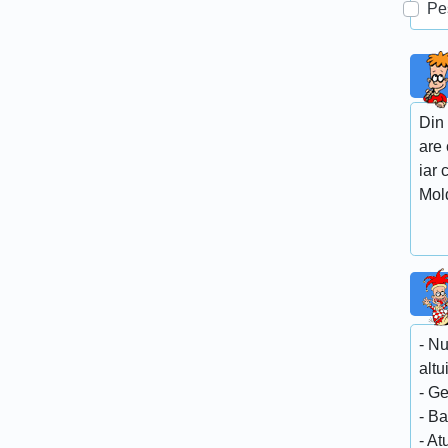
Pe
Din 
are 
iar 
Mold
- Nu
altu
- Ge
- Ba
- At