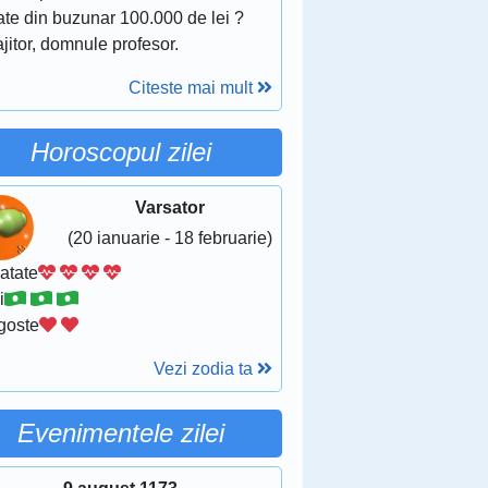
ate din buzunar 100.000 de lei ?
ajitor, domnule profesor.
Citeste mai mult
Horoscopul zilei
Varsator
(20 ianuarie - 18 februarie)
atate
i
goste
Vezi zodia ta
Evenimentele zilei