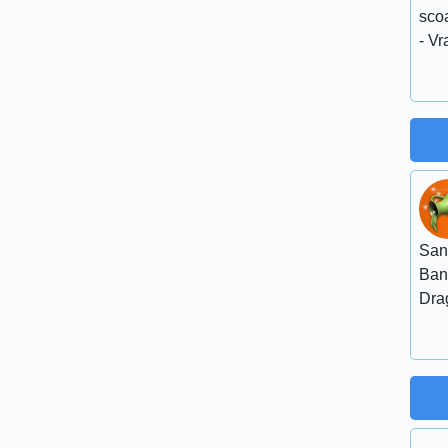
sco
- Vr
San
Ban
Dra