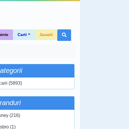
inte
Carti
Jucarii
ategorii
carii (5893)
randuri
sney (216)
sbro (1)