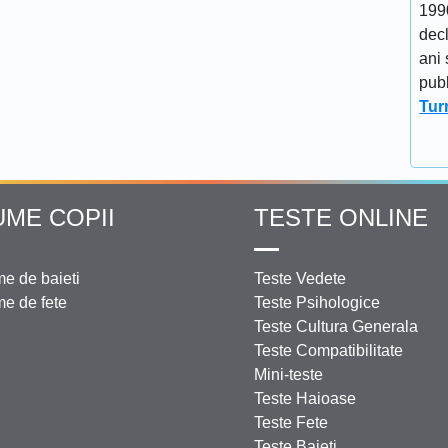
1990
decl
ani 
publ
Tur
UME COPII
TESTE ONLINE
e de baieti
Teste Vedete
e de fete
Teste Psihologice
Teste Cultura Generala
Teste Compatibilitate
Mini-teste
Teste Haioase
Teste Fete
Teste Baieti