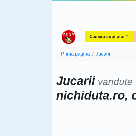
Camera copilului
Prima pagina
Jucarii
Jucarii
vandute
nichiduta.ro, 
Sorteaza dupa