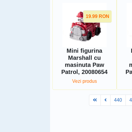
19.99
RON
Mini figurina
Marshall cu
masinuta Paw
Patrol, 20080654
Pa
Vezi produs
First
Prev
440