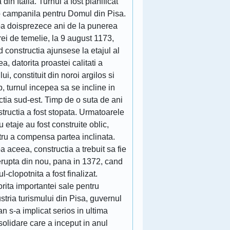
 din Italia. Turnul a fost planificat
o campanila pentru Domul din Pisa.
a doisprezece ani de la punerea
rei de temelie, la 9 august 1173,
 constructia ajunsese la etajul al
lea, datorita proastei calitati a
lui, constituit din noroi argilos si
p, turnul incepea sa se incline in
ctia sud-est. Timp de o suta de ani
tructia a fost stopata. Urmatoarele
u etaje au fost construite oblic,
tru a compensa partea inclinata.
 aceea, constructia a trebuit sa fie
erupta din nou, pana in 1372, cand
ul-clopotnita a fost finalizat.
rita importantei sale pentru
stria turismului din Pisa, guvernul
ian s-a implicat serios in ultima
olidare care a inceput in anul