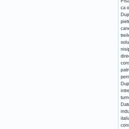
Pisa
ca 
Dup
piet
cand
trei
solu
nisi
dire
cons
patr
pen
Dupa
intr
turn
Dato
indu
ital
cons