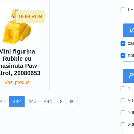
LE
19.99
RON
V
car
Mini figurina
nor
Rubble cu
masinuta Paw
trol, 20080653
P
Vezi produs
1 -
50
Next
Last
441
442
443
444
10
20