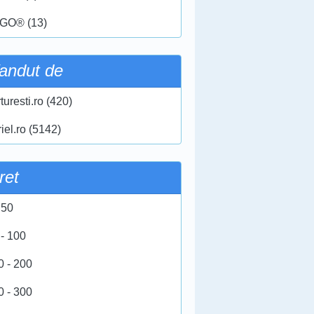
GO® (13)
andut de
turesti.ro (420)
iel.ro (5142)
ret
 50
 - 100
0 - 200
0 - 300