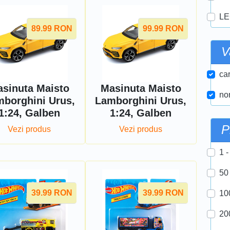
LE
89.99
RON
99.99
RON
V
car
sinuta Maisto
Masinuta Maisto
nor
borghini Urus,
Lamborghini Urus,
1:24, Galben
1:24, Galben
P
Vezi produs
Vezi produs
1 -
50
39.99
RON
39.99
RON
10
20