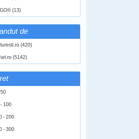
GO® (13)
andut de
turesti.ro (420)
iel.ro (5142)
ret
 50
 - 100
0 - 200
0 - 300