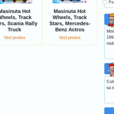
Pe
Masinuta Hot
Masinuta Hot
heels, Track
Wheels, Track
rs, Scania Rally
Stars, Mercedes-
Truck
Benz Actros
Mod
1992
Vezi produs
Vezi produs
mobi
Cul
sa 