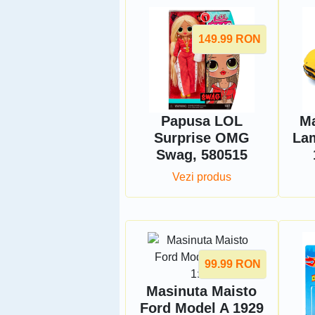
149.99
RON
Papusa LOL
Ma
Surprise OMG
Lam
Swag, 580515
Vezi produs
99.99
RON
Masinuta Maisto
Ford Model A 1929