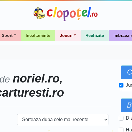
Sport
Incaltaminte
Jocuri
Rechizite
Imbracam
C
noriel.ro,
 de
Ju
carturesti.ro
B
Di
Ha