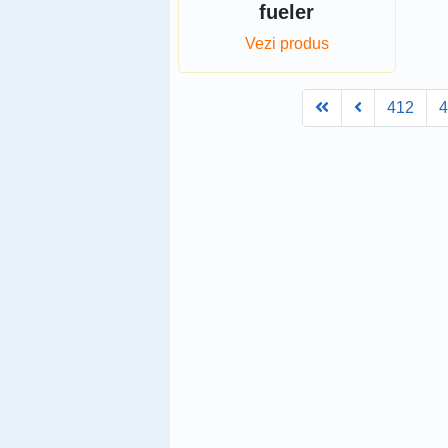
fueler
Vezi produs
First
Prev
412