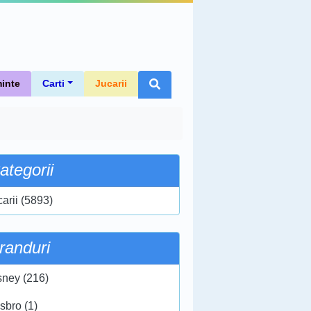
inte
Carti
Jucarii
ategorii
carii (5893)
randuri
sney (216)
sbro (1)