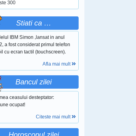
ste 300
Stiati ca …
elul IBM Simon ,lansat in anul
, a fost considerat primul telefon
l cu ecran tactil (touchscreen).
Afla mai mult
Bancul zilei
mea ceasului desteptator:
sune ocupat!
Citeste mai mult
Horoscopul zilei