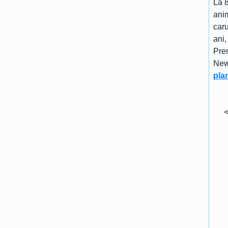
La 8
anim
caru
ani,
Pre
New
pla