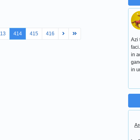
Next
Last
413
414
415
416
Azi 
faci
in a
gand
in 
Ar