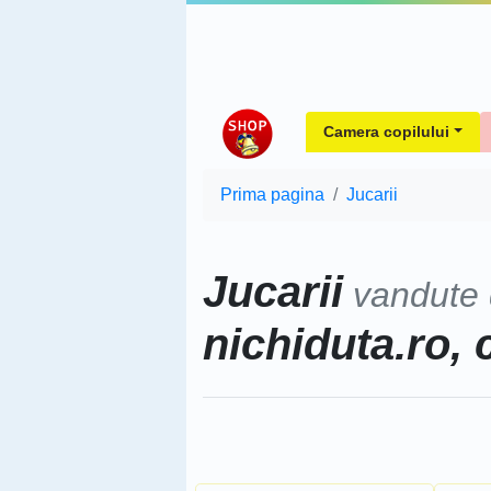
Camera copilului
Prima pagina
Jucarii
Jucarii
vandute
nichiduta.ro, 
Sorteaza dupa