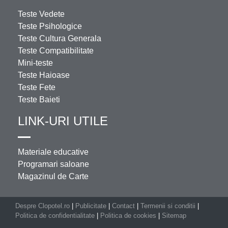
Teste Vedete
Teste Psihologice
Teste Cultura Generala
Teste Compatibilitate
Mini-teste
Teste Haioase
Teste Fete
Teste Baieti
LINK-URI UTILE
Materiale educative
Programari saloane
Magazinul de Carte
Despre Clopotel.ro
|
Publicitate
|
Contact
|
Termenii si conditii
|
Politica de confidentialitate
|
Politica de cookies
|
Sitemap