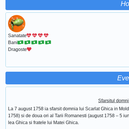
Ho
Sanatate
Bani
Dragoste
Eve
Sfarsitul domni
La 7 august 1758 ia sfarsit domnia lui Scarlat Ghica in Mol
1758) si de doua ori al Tarii Romanesti (august 1758 – 5 iuni
lea Ghica si fratele lui Matei Ghica.