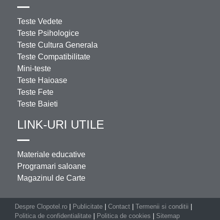
Teste Vedete
Teste Psihologice
Teste Cultura Generala
Teste Compatibilitate
Mini-teste
Teste Haioase
Teste Fete
Teste Baieti
LINK-URI UTILE
Materiale educative
Programari saloane
Magazinul de Carte
Despre Clopotel.ro
|
Publicitate
|
Contact
|
Termenii si conditii
|
Politica de confidentialitate
|
Politica de cookies
|
Sitemap