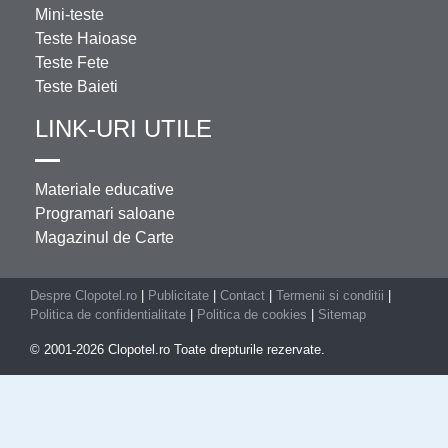
Mini-teste
Teste Haioase
Teste Fete
Teste Baieti
LINK-URI UTILE
Materiale educative
Programari saloane
Magazinul de Carte
Despre Clopotel.ro
|
Publicitate
|
Contact
|
Termenii si conditii
|
Politica de confidentialitate
|
Politica de cookies
|
Sitemap
© 2001-2026 Clopotel.ro Toate drepturile rezervate.