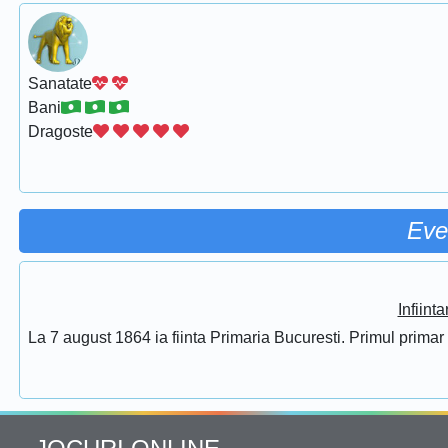
Sanatate
Bani
Dragoste
Eve
Infiint
La 7 august 1864 ia fiinta Primaria Bucuresti. Primul prima