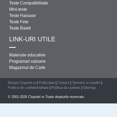
Teste Compatibilitate
Mini-teste
Teste Haioase
Teste Fete
Teste Baieti
LINK-URI UTILE
Materiale educative
Programari saloane
Magazinul de Carte
Despre Clopotel.ro
|
Publicitate
|
Contact
|
Termenii si conditii
|
Politica de confidentialitate
|
Politica de cookies
|
Sitemap
© 2001-2026 Clopotel.ro Toate drepturile rezervate.