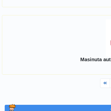
Masinuta au
Fi