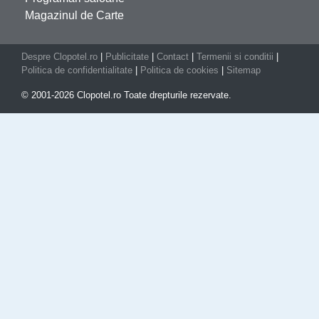
Magazinul de Carte
Despre Clopotel.ro
|
Publicitate
|
Contact
|
Termenii si conditii
|
Politica de confidentialitate
|
Politica de cookies
|
Sitemap
© 2001-2026 Clopotel.ro Toate drepturile rezervate.