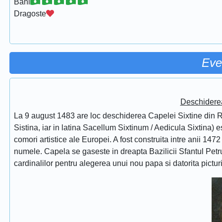
Bani
Dragoste
Eve
Deschidere
La 9 august 1483 are loc deschiderea Capelei Sixtine din Ro
Sistina, iar in latina Sacellum Sixtinum / Aedicula Sixtina) 
comori artistice ale Europei. A fost construita intre anii 1472
numele. Capela se gaseste in dreapta Bazilicii Sfantul Petru
cardinalilor pentru alegerea unui nou papa si datorita pictur