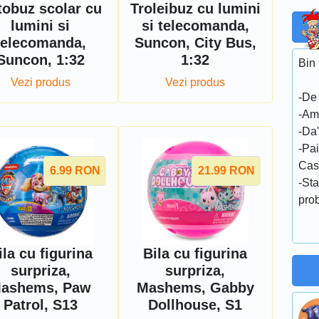
tobuz scolar cu
Troleibuz cu lumini
lumini si
si telecomanda,
telecomanda,
Suncon, City Bus,
Suncon, 1:32
1:32
Bin 
Vezi produs
Vezi produs
-De 
-Am 
-Da'
-Pai
Cas
6.99
RON
21.99
RON
-Sta
pro
ila cu figurina
Bila cu figurina
surpriza,
surpriza,
ashems, Paw
Mashems, Gabby
Patrol, S13
Dollhouse, S1