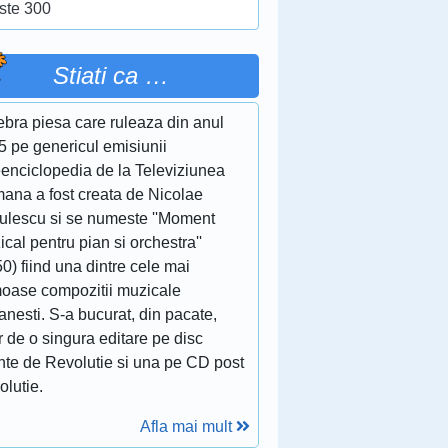
ste 300
Stiati ca …
ebra piesa care ruleaza din anul
5 pe genericul emisiunii
eenciclopedia de la Televiziunea
ana a fost creata de Nicolae
culescu si se numeste ''Moment
cal pentru pian si orchestra''
0) fiind una dintre cele mai
moase compozitii muzicale
nesti. S-a bucurat, din pacate,
 de o singura editare pe disc
inte de Revolutie si una pe CD post
olutie.
Afla mai mult