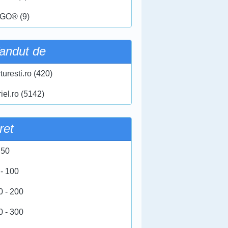
GO® (9)
andut de
turesti.ro (420)
iel.ro (5142)
ret
 50
 - 100
0 - 200
0 - 300