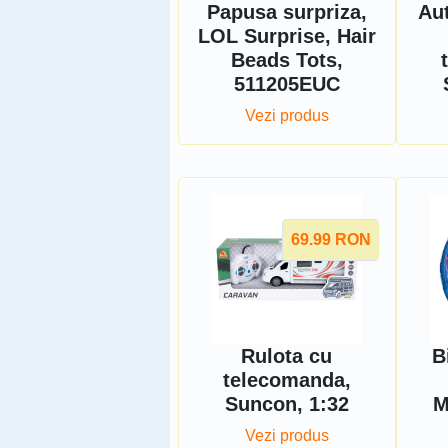
Papusa surpriza,
Au
LOL Surprise, Hair
Beads Tots,
511205EUC
Vezi produs
69.99
RON
Rulota cu
B
telecomanda,
Suncon, 1:32
M
Vezi produs