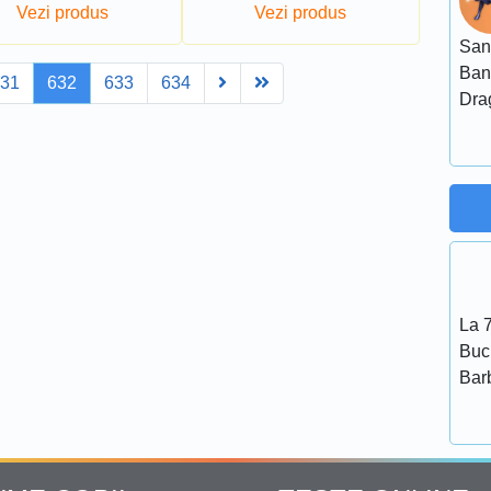
Vezi produs
Vezi produs
San
Ban
Next
Last
631
632
633
634
Dra
La 7
Bucu
Bar