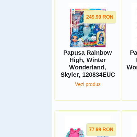
249.99
RON
Papusa Rainbow
Pa
High, Winter
Wonderland,
Won
Skyler, 120834EUC
Vezi produs
77.99
RON