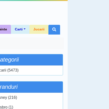
inte
Carti
Jucarii
ategorii
carii (5473)
randuri
sney (216)
sbro (1)