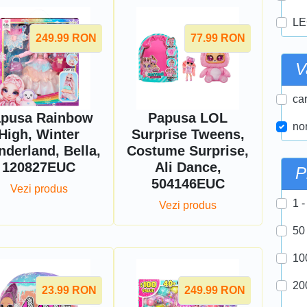
LE
249.99
RON
77.99
RON
V
car
pusa Rainbow
Papusa LOL
nor
High, Winter
Surprise Tweens,
derland, Bella,
Costume Surprise,
120827EUC
Ali Dance,
P
504146EUC
Vezi produs
1 -
Vezi produs
50
10
20
23.99
RON
249.99
RON