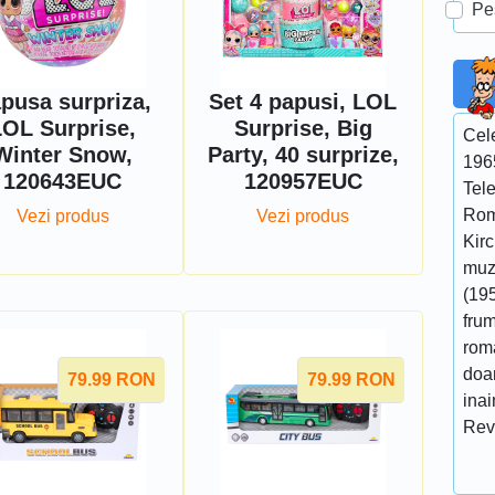
Pe
pusa surpriza,
Set 4 papusi, LOL
LOL Surprise,
Surprise, Big
Cel
Winter Snow,
Party, 40 surprize,
196
120643EUC
120957EUC
Tel
Rom
Vezi produs
Vezi produs
Kir
muzi
(195
fru
roma
doar
79.99
RON
79.99
RON
ina
Rev