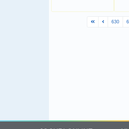
First
Prev
630