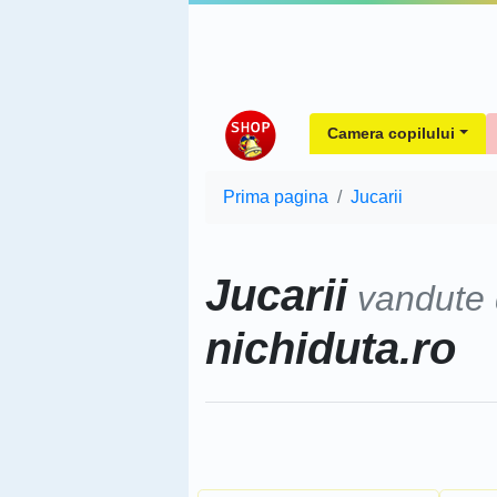
Camera copilului
Prima pagina
Jucarii
Jucarii
vandute
nichiduta.ro
Sorteaza dupa