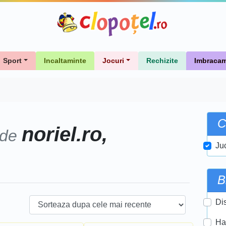
Sport
Incaltaminte
Jocuri
Rechizite
Imbracam
C
noriel.ro,
 de
Ju
B
Di
Ha