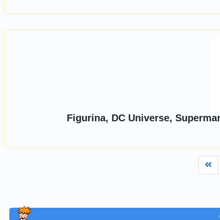
Figurina, DC Universe, Superma
Fi