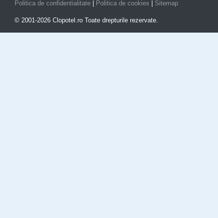
Politica de confidentialitate
|
Politica de cookies
|
Sitemap
© 2001-2026 Clopotel.ro Toate drepturile rezervate.