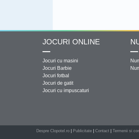
JOCURI ONLINE
N
Jocuri cu masini
Num
Jocuri Barbie
Num
Jocuri fotbal
Jocuri de gatit
Jocuri cu impuscaturi
Despre Clopotel.ro
|
Publicitate
|
Contact
|
Termenii si con