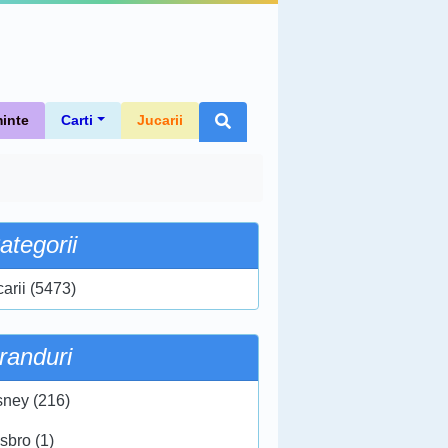
inte
Carti
Jucarii
ategorii
carii (5473)
randuri
sney (216)
sbro (1)