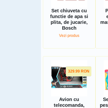
Set chiuveta cu
P
functie de apa si
plita, de jucarie,
mas
Bosch
Vezi produs
329.99
RON
Avion cu
Se
telecomanda,
pes