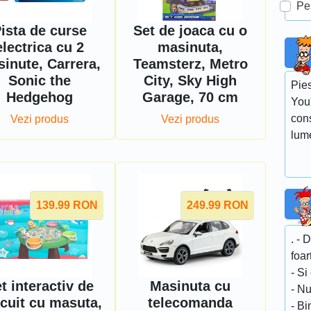
Pe
ista de curse
Set de joaca cu o
electrica cu 2
masinuta,
inute, Carrera,
Teamsterz, Metro
Sonic the
City, Sky High
Pie
Hedgehog
Garage, 70 cm
You'
con
Vezi produs
Vezi produs
lum
139.99
RON
249.99
RON
. - 
foar
- Si
t interactiv de
Masinuta cu
- N
cuit cu masuta,
telecomanda
- Bi