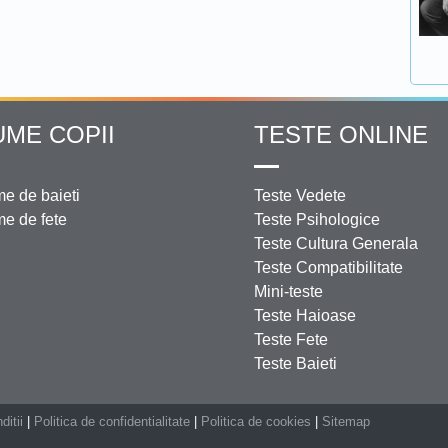
UME COPII
TESTE ONLINE
e de baieti
Teste Vedete
e de fete
Teste Psihologice
Teste Cultura Generala
Teste Compatibilitate
Mini-teste
Teste Haioase
Teste Fete
Teste Baieti
ditii
|
Politica de confidentialitate
|
Politica de cookies
|
Sitemap