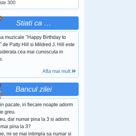
ste 300
Stiati ca …
sa muzicale ''Happy Birthday to
' de Patty Hill si Mildred J. Hill este
siderata cea mai cunoscuta in
e.
Afla mai mult
Bancul zilei
Din pacate, in fiecare noapte adorm
te greu.
 eu, dar numar pina la 3 si adorm.
umai pina la 3?
ne, mi se mai intimpla sa numar si