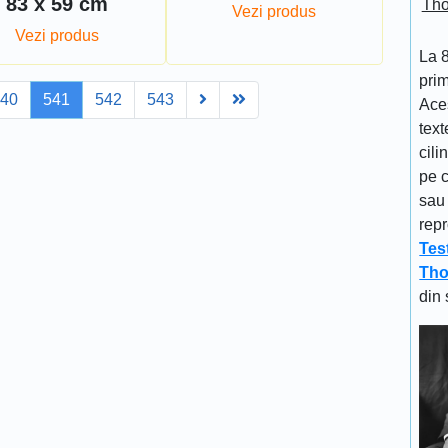
83 x 59 cm
Tho
Vezi produs
Vezi produs
La 
prim
Next
Last
540
541
542
543
Aces
text
cili
pe c
sau 
repr
Tes
Tho
din 