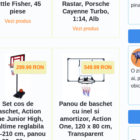
ittle Fisher, 45
Rastar, Porsche
pina
piese
Cayenne Turbo,
1:14, Alb
Vezi produs
Vezi produs
299.99
RON
549.99
RON
O zi
ai, 
obic
Set cos de
Panou de baschet
aschet, Action
cu inel si
e Junior High,
amortizor, Action
altime reglabila
One, 120 x 80 cm,
-210 cm, panou
Transparent