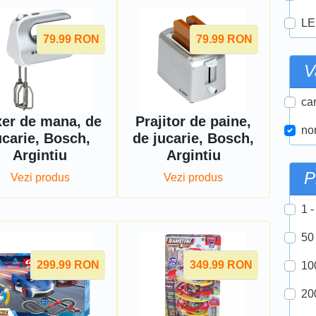
LE
79.99
RON
79.99
RON
V
car
xer de mana, de
Prajitor de paine,
nor
ucarie, Bosch,
de jucarie, Bosch,
Argintiu
Argintiu
P
Vezi produs
Vezi produs
1 -
50
299.99
RON
349.99
RON
10
20