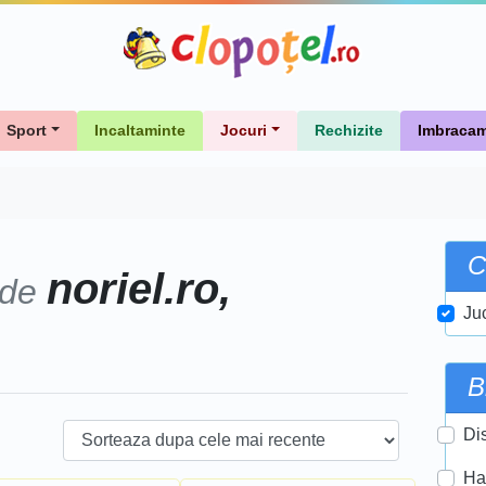
Sport
Incaltaminte
Jocuri
Rechizite
Imbracam
C
noriel.ro,
 de
Ju
B
Di
Ha