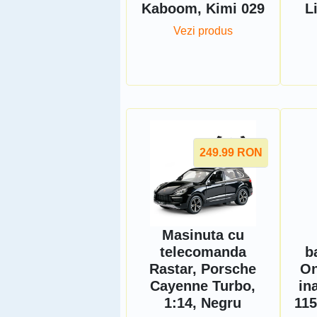
Kaboom, Kimi 029
L
Vezi produs
249.99
RON
Masinuta cu
telecomanda
b
Rastar, Porsche
On
Cayenne Turbo,
in
1:14, Negru
115