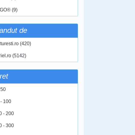
GO® (9)
andut de
turesti.ro (420)
iel.ro (5142)
ret
 50
 - 100
0 - 200
0 - 300