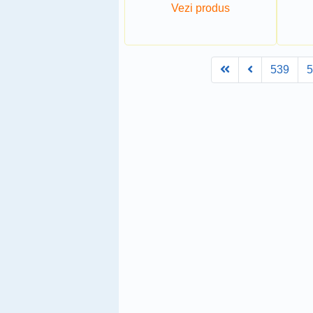
Vezi produs
First
Prev
539