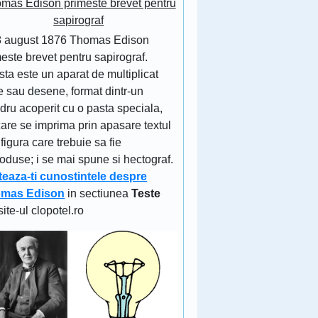
mas Edison primeste brevet pentru
sapirograf
8 august 1876 Thomas Edison
este brevet pentru sapirograf.
ta este un aparat de multiplicat
e sau desene, format dintr-un
ndru acoperit cu o pasta speciala,
are se imprima prin apasare textul
figura care trebuie sa fie
oduse; i se mai spune si hectograf.
teaza-ti cunostintele despre
mas Edison
in sectiunea
Teste
site-ul clopotel.ro