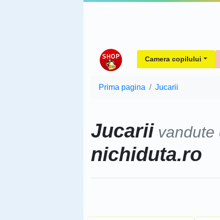
Camera copilului
Prima pagina
Jucarii
Jucarii
vandute
nichiduta.ro
Sorteaza dupa