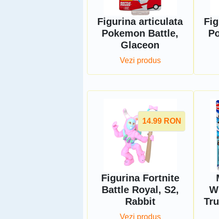
Figurina articulata
Fig
Pokemon Battle,
Po
Glaceon
Vezi produs
14.99
RON
Figurina Fortnite
Battle Royal, S2,
W
Rabbit
Tru
Vezi produs