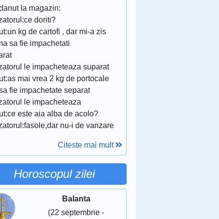
 danut la magazin:
atorul:ce doriti?
t:un kg de cartofi , dar mi-a zis
a sa fie impachetati
arat
zatorul le impacheteaza suparat
ut:as mai vrea 2 kg de portocale
sa fie impachetate separat
zatorul le impacheteaza
ut:ce este aia alba de acolo?
atorul:fasole,dar nu-i de vanzare
Citeste mai mult
Horoscopul zilei
Balanta
(22 septembrie -