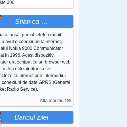
ste 300
Stiati ca …
a a lansat primul telefon mobil
 a avut o conexiune la internet,
elul Nokia 9000 Communicator
at in 1996. Acest dispozitiv
vator era echipat cu un browser web
ermitea utilizatorilor sa se
cteze la internet prin intermediul
i conexiuni de date GPRS (General
ket Radio Service).
Afla mai mult
Bancul zilei