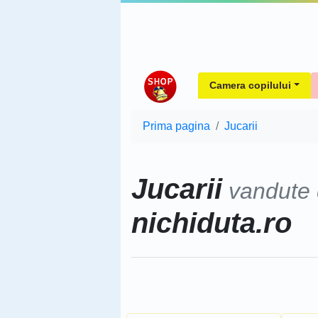
Camera copilului
Prima pagina
Jucarii
Jucarii
vandute
nichiduta.ro
Sorteaza dupa