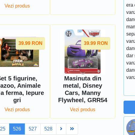
era
Vezi produs
vanz
danu
mam
sep
van
39.99
RON
39.99
RON
dan
dar 
van
dan
vanz
et 5 figurine,
Masinuta din
azoo, Animale
metal, Disney
la ferma, Iepure
Cars, Manny
gri
Flywheel, GRR54
Vezi produs
Vezi produs
Next
Last
525
526
527
528