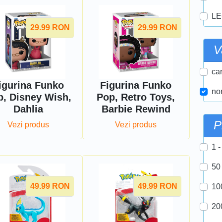
LE
29.99
RON
29.99
RON
V
car
igurina Funko
Figurina Funko
nor
p, Disney Wish,
Pop, Retro Toys,
Dahlia
Barbie Rewind
P
Vezi produs
Vezi produs
1 -
50
49.99
RON
49.99
RON
10
20