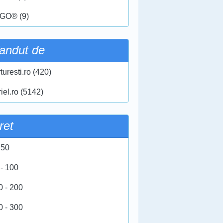
GO® (9)
andut de
turesti.ro (420)
iel.ro (5142)
ret
 50
 - 100
0 - 200
0 - 300