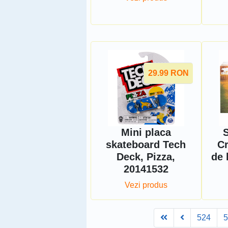
29.99
RON
Mini placa
S
skateboard Tech
Cr
Deck, Pizza,
de 
20141532
Vezi produs
First
Prev
524