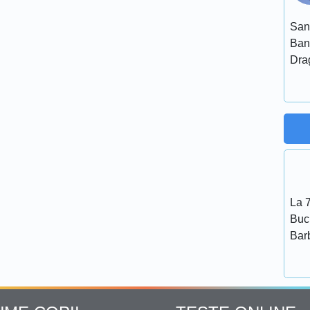
San
Ban
Dra
La 7
Bucu
Bar