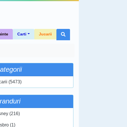
inte
Carti
Jucarii
ategorii
carii (5473)
randuri
sney (216)
sbro (1)