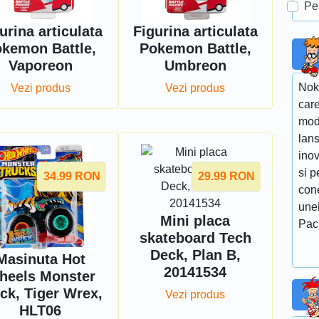
Pe
urina articulata
Figurina articulata
kemon Battle,
Pokemon Battle,
Vaporeon
Umbreon
Noki
Vezi produs
Vezi produs
care
mod
lans
ino
si p
34.99
RON
29.99
RON
cone
une
Mini placa
Pac
skateboard Tech
Deck, Plan B,
Masinuta Hot
20141534
heels Monster
ck, Tiger Wrex,
Vezi produs
HLT06