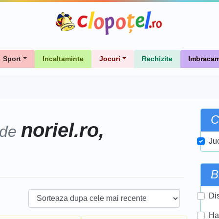
Sport
Incaltaminte
Jocuri
Rechizite
Imbracam
C
noriel.ro,
 de
Ju
B
Di
Ha