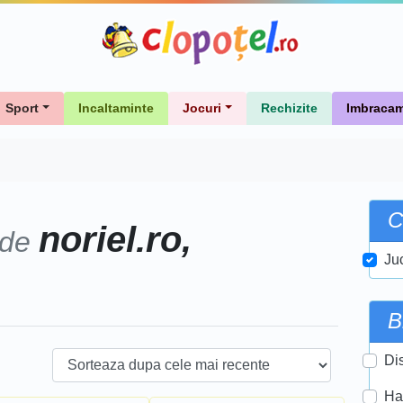
Sport
Incaltaminte
Jocuri
Rechizite
Imbracam
C
noriel.ro,
 de
Ju
B
Di
Ha