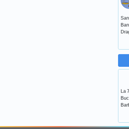
San
Ban
Dra
La 7
Bucu
Bar