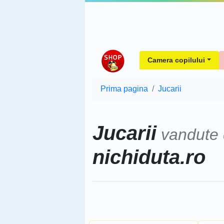
Camera copilului
Prima pagina
Jucarii
Jucarii
vandute
nichiduta.ro
Sorteaza dupa