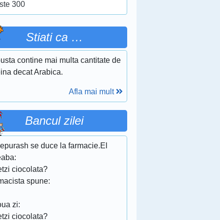
ste 300
Stiati ca …
usta contine mai multa cantitate de
ina decat Arabica.
Afla mai mult
Bancul zilei
iepurash se duce la farmacie.El
eaba:
tzi ciocolata?
macista spune:
!
ua zi:
tzi ciocolata?