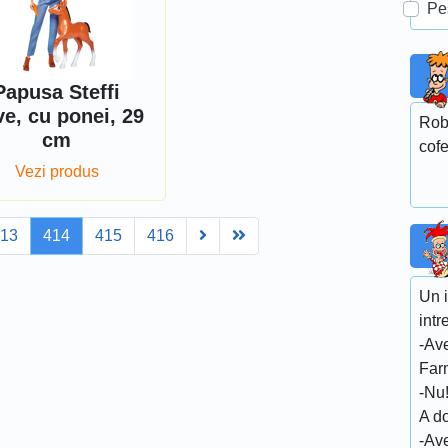
Pe
Papusa Steffi
e, cu ponei, 29
Rob
cm
cofe
Vezi produs
Next
Last
413
414
415
416
Un 
intr
-Ave
Far
-Nu
A do
-Ave