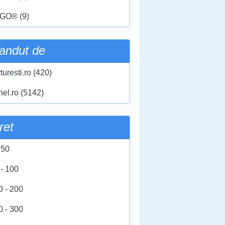
GO® (9)
andut de
turesti.ro (420)
iel.ro (5142)
ret
 50
 - 100
0 - 200
0 - 300