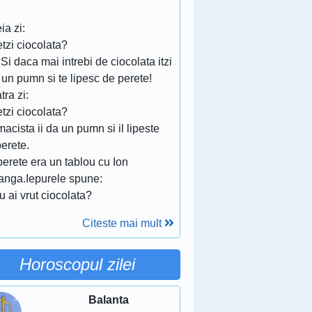
!
eia zi:
tzi ciocolata?
Si daca mai intrebi de ciocolata itzi
un pumn si te lipesc de perete!
tra zi:
tzi ciocolata?
acista ii da un pumn si il lipeste
erete.
erete era un tablou cu Ion
anga.Iepurele spune:
tu ai vrut ciocolata?
Citeste mai mult
Horoscopul zilei
Balanta