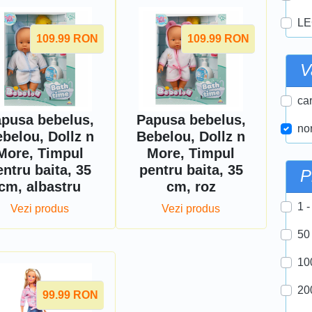
LE
109.99
RON
109.99
RON
V
car
pusa bebelus,
Papusa bebelus,
nor
belou, Dollz n
Bebelou, Dollz n
More, Timpul
More, Timpul
entru baita, 35
pentru baita, 35
P
cm, albastru
cm, roz
1 -
Vezi produs
Vezi produs
50
10
20
99.99
RON