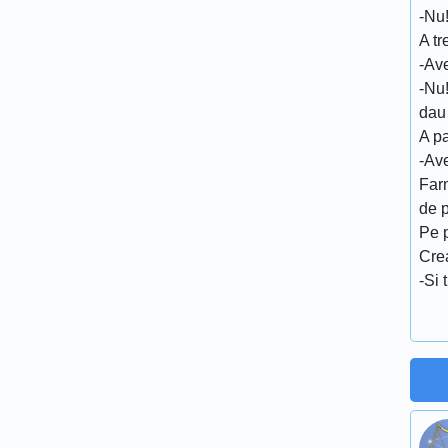
-Nu
A tr
-Ave
-Nu!
dau 
A pa
-Ave
Farm
de p
Pe p
Cre
-Si 