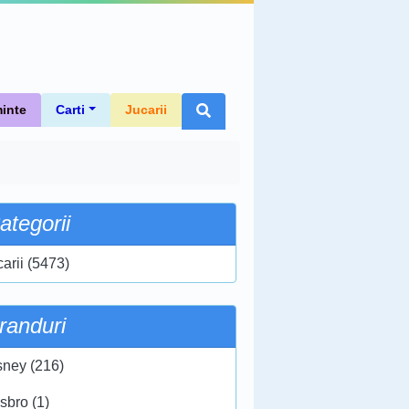
inte
Carti
Jucarii
ategorii
carii (5473)
randuri
sney (216)
sbro (1)