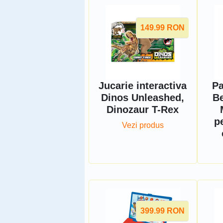
149.99
RON
Jucarie interactiva
Pa
Dinos Unleashed,
Be
Dinozaur T-Rex
p
Vezi produs
399.99
RON