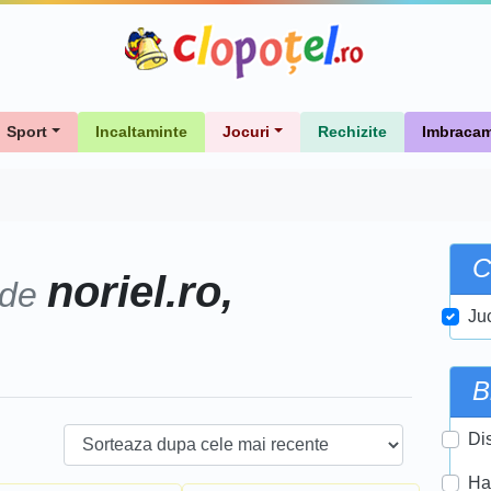
Sport
Incaltaminte
Jocuri
Rechizite
Imbracam
C
noriel.ro,
 de
Ju
B
Di
Ha