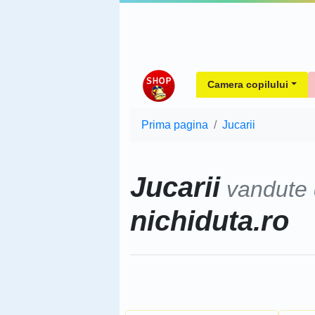
Camera copilului
Prima pagina
Jucarii
Jucarii
vandute
nichiduta.ro
Sorteaza dupa