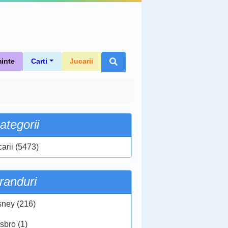
inte
Carti
Jucarii
ategorii
carii (5473)
randuri
sney (216)
sbro (1)