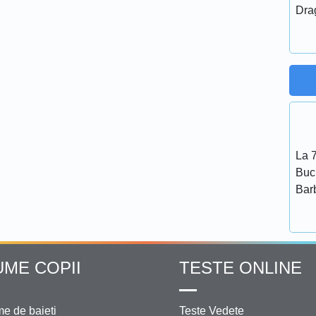
Dra
La 7
Bucu
Bar
UME COPII
TESTE ONLINE
e de baieti
Teste Vedete