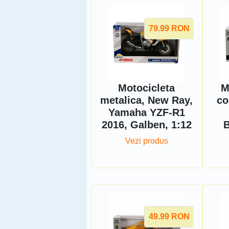
79.99
RON
Motocicleta
M
metalica, New Ray,
co
Yamaha YZF-R1
2016, Galben, 1:12
B
Vezi produs
49.99
RON