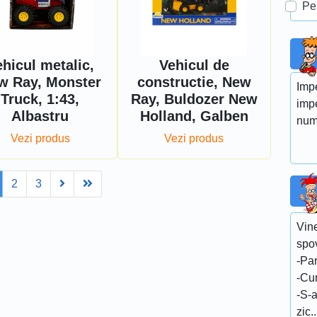
Pe
hicul metalic,
Vehicul de
w Ray, Monster
constructie, New
Impe
Truck, 1:43,
Ray, Buldozer New
impe
Albastru
Holland, Galben
numa
Vezi produs
Vezi produs
Next
Last
2
3
Vin
spo
-Par
-Cum
-S-a
zic.