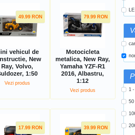
LE
49.99
RON
79.99
RON
V
car
ini vehicul de
Motocicleta
nor
nstructie, New
metalica, New Ray,
Ray, Volvo,
Yamaha YZF-R1
uldozer, 1:50
2016, Albastru,
P
1:12
Vezi produs
1 -
Vezi produs
50
10
20
17.99
RON
39.99
RON