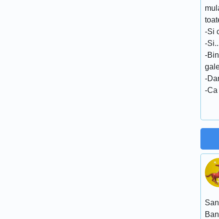
mula
toat
-Si 
-Si.
-Bin
gale
-Dar
-Ca 
San
Ban