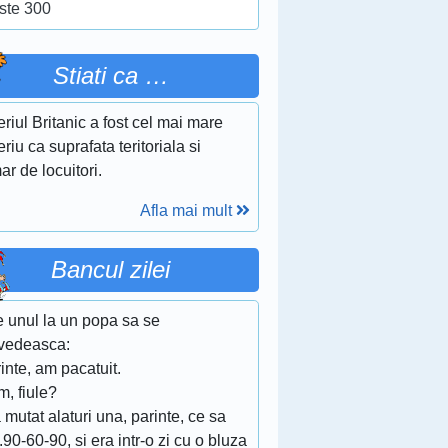
ste 300
Stiati ca …
riul Britanic a fost cel mai mare
riu ca suprafata teritoriala si
r de locuitori.
Afla mai mult
Bancul zilei
e unul la un popa sa se
vedeasca:
inte, am pacatuit.
, fiule?
 mutat alaturi una, parinte, ce sa
..90-60-90, si era intr-o zi cu o bluza