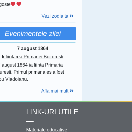
goste
Vezi zodia ta
Evenimentele zilei
7 august 1864
Infiintarea Primariei Bucuresti
 august 1864 ia fiinta Primaria
resti. Primul primar ales a fost
bu Vladoianu.
Afla mai mult
LINK-URI UTILE
Materiale educative