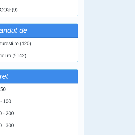
GO® (9)
andut de
turesti.ro (420)
iel.ro (5142)
ret
 50
 - 100
0 - 200
0 - 300