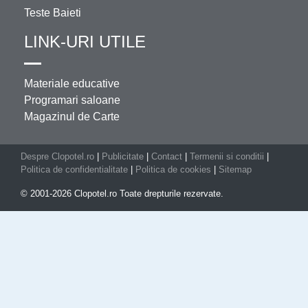
Teste Baieti
LINK-URI UTILE
Materiale educative
Programari saloane
Magazinul de Carte
Despre Clopotel.ro
|
Publicitate
|
Contact
|
Termenii si conditii
|
Politica de confidentialitate
|
Politica de cookies
|
Sitemap
© 2001-2026 Clopotel.ro Toate drepturile rezervate.