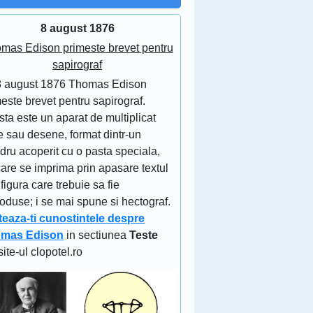
8 august 1876
mas Edison primeste brevet pentru
sapirograf
8 august 1876 Thomas Edison
este brevet pentru sapirograf.
ta este un aparat de multiplicat
e sau desene, format dintr-un
ndru acoperit cu o pasta speciala,
are se imprima prin apasare textul
figura care trebuie sa fie
oduse; i se mai spune si hectograf.
teaza-ti cunostintele despre
mas Edison
in sectiunea
Teste
site-ul clopotel.ro