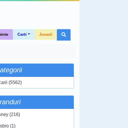
inte
Carti
Jucarii
ategorii
carii (5562)
randuri
sney (216)
sbro (1)