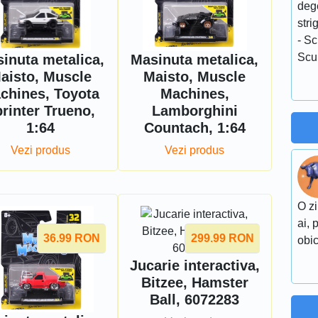
dege
stri
- Sc
Scu
inuta metalica,
Masinuta metalica,
aisto, Muscle
Maisto, Muscle
chines, Toyota
Machines,
rinter Trueno,
Lamborghini
1:64
Countach, 1:64
Vezi produs
Vezi produs
O zi
ai, 
36.99
RON
299.99
RON
obic
Jucarie interactiva,
Bitzee, Hamster
Ball, 6072283