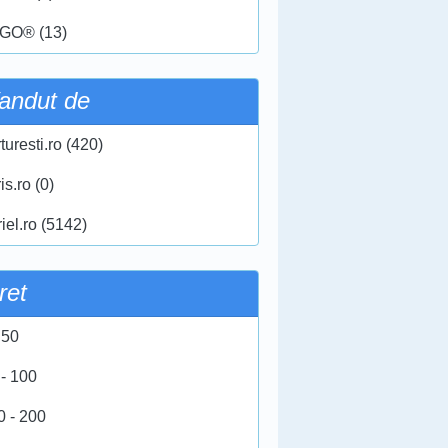
GO® (13)
andut de
turesti.ro (420)
ris.ro (0)
iel.ro (5142)
ret
 50
 - 100
0 - 200