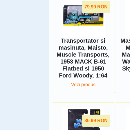
79.99
RON
Transportator si
Mas
masinuta, Maisto,
M
Muscle Transports,
Ma
1953 MACK B-61
Wa
Flatbed si 1950
Sk
Ford Woody, 1:64
Vezi produs
36.99
RON