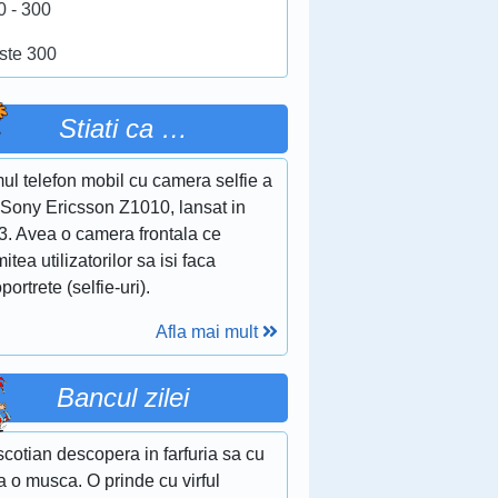
0 - 300
ste 300
Stiati ca …
ul telefon mobil cu camera selfie a
 Sony Ericsson Z1010, lansat in
3. Avea o camera frontala ce
itea utilizatorilor sa isi faca
portrete (selfie-uri).
Afla mai mult
Bancul zilei
cotian descopera in farfuria sa cu
 o musca. O prinde cu virful