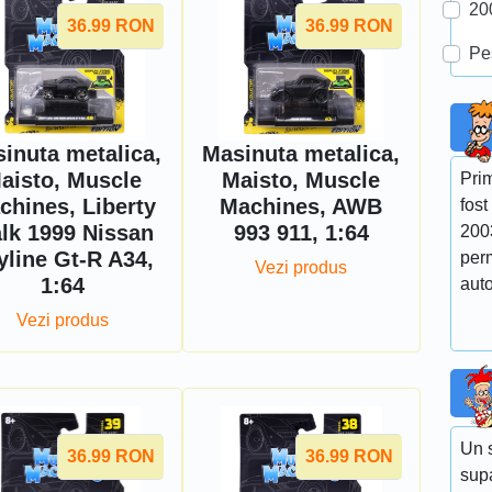
20
36.99
RON
36.99
RON
Pe
inuta metalica,
Masinuta metalica,
aisto, Muscle
Maisto, Muscle
Prim
chines, Liberty
Machines, AWB
fost
lk 1999 Nissan
993 911, 1:64
200
yline Gt-R A34,
perm
Vezi produs
1:64
auto
Vezi produs
Un s
36.99
RON
36.99
RON
supa