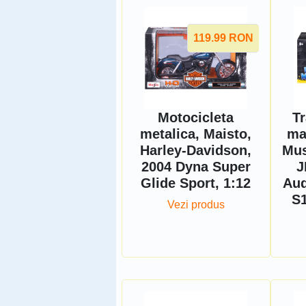
119.99
RON
Motocicleta
Tr
metalica, Maisto,
ma
Harley-Davidson,
Mus
2004 Dyna Super
J
Glide Sport, 1:12
Aud
S1
Vezi produs