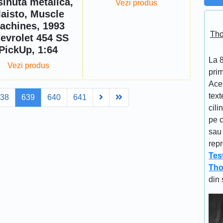
inuta metalica,
Vezi produs
aisto, Muscle
achines, 1993
Tho
evrolet 454 SS
PickUp, 1:64
La 
Vezi produs
prim
Aces
text
Next
Last
638
639
640
641
cili
pe c
sau 
repr
Tes
Tho
din 