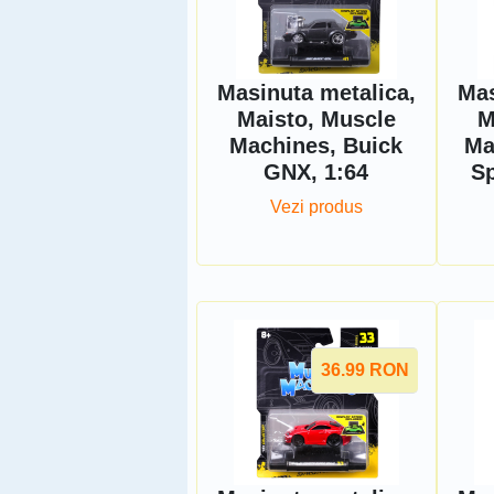
Masinuta metalica,
Mas
Maisto, Muscle
M
Machines, Buick
Ma
GNX, 1:64
Sp
Vezi produs
36.99
RON