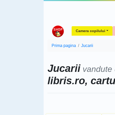
Camera copilului
Prima pagina
Jucarii
Jucarii
vandute
libris.ro, cart
Sorteaza dupa