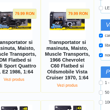
LE
79.99
RON
79.99
RON
V
car
ansportator si
Transportator si
lib
sinuta, Maisto,
masinuta, Maisto,
cle Transports,
Muscle Transports,
nor
DM Flatbed si
1966 Chevrolet
i Sport Quattro
C60 Flatbed si
P
 E2 1986, 1:64
Oldsmobile Vista
Cruiser 1970, 1:64
Vezi produs
1 -
Vezi produs
50
10