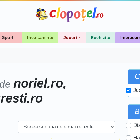
Sport
Incaltaminte
Jocuri
Rechizite
Imbracam
C
noriel.ro,
 de
Ju
uresti.ro
B
Di
Ha