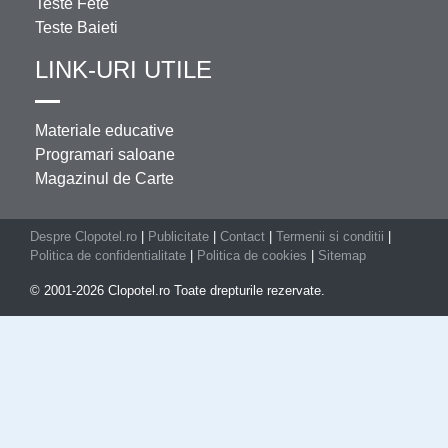
Teste Fete
Teste Baieti
LINK-URI UTILE
Materiale educative
Programari saloane
Magazinul de Carte
Despre Clopotel.ro
|
Publicitate
|
Contact
|
Termenii si conditii
|
Politica de confidentialitate
|
Politica de cookies
|
Sitemap
© 2001-2026 Clopotel.ro Toate drepturile rezervate.