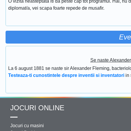
O vizita neasteptata iti da peste cap tot programul. Hai, nu d
diplomat/a, vei scapa foarte repede de musafir.
Eve
Se naste Alexander 
La 6 august 1881 se naste sir Alexander Fleming, bacteriolog
Testeaza-ti cunostintele despre inventii si inventatori
in
JOCURI ONLINE
Jocuri cu masini