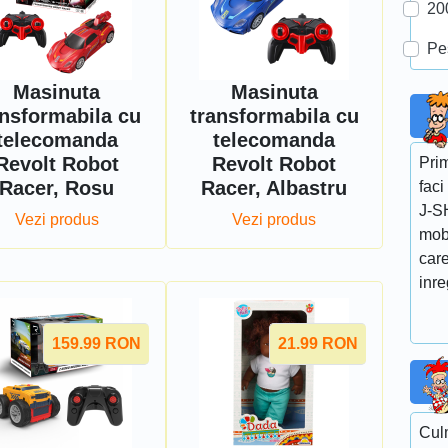
20
Pe
Masinuta
Masinuta
ansformabila cu
transformabila cu
telecomanda
telecomanda
Revolt Robot
Revolt Robot
Prim
Racer, Rosu
Racer, Albastru
faci
J-SH
Vezi produs
Vezi produs
mob
care
inre
159.99
RON
21.99
RON
Cul