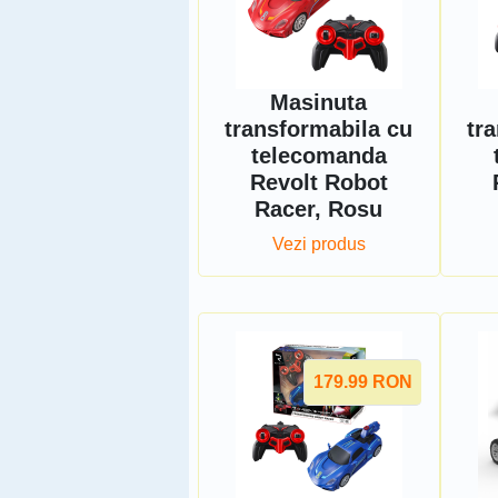
Masinuta
transformabila cu
tr
telecomanda
Revolt Robot
Racer, Rosu
Vezi produs
179.99
RON