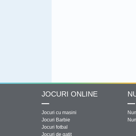
JOCURI ONLINE
N
Jocuri cu masini
Num
Jocuri Barbie
Num
Jocuri fotbal
Jocuri de gatit