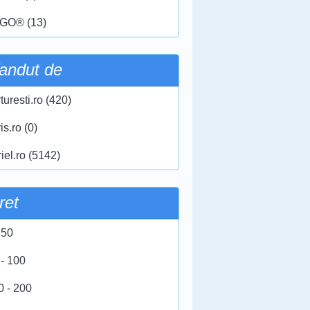
GO® (13)
andut de
turesti.ro (420)
ris.ro (0)
iel.ro (5142)
ret
 50
 - 100
0 - 200