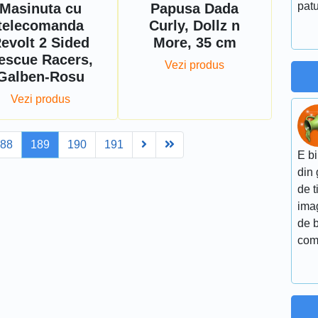
patu
Masinuta cu
Papusa Dada
telecomanda
Curly, Dollz n
evolt 2 Sided
More, 35 cm
escue Racers,
Vezi produs
Galben-Rosu
Vezi produs
Next
Last
188
189
190
191
E bi
din 
de t
imag
de 
com