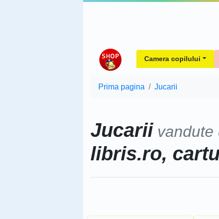
Camera copilului
Prima pagina
Jucarii
Jucarii
vandute
libris.ro, cart
Sorteaza dupa