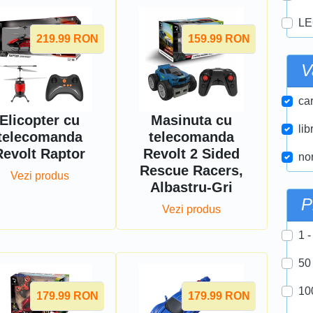
LE
219.99
RON
159.99
RON
V
car
Elicopter cu
Masinuta cu
lib
telecomanda
telecomanda
Revolt Raptor
Revolt 2 Sided
nor
Rescue Racers,
Vezi produs
Albastru-Gri
P
Vezi produs
1 -
50
10
179.99
RON
179.99
RON