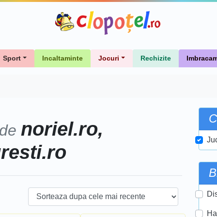
Sport
Incaltaminte
Jocuri
Rechizite
Imbracam
C
noriel.ro,
 de
Ju
uresti.ro
B
Di
Ha