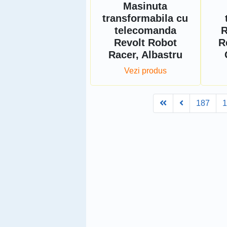
Masinuta
transformabila cu
telecomanda
R
Revolt Robot
R
Racer, Albastru
Vezi produs
First
Prev
187