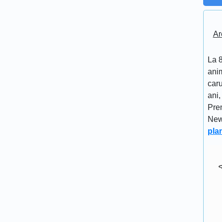
Ar
La 8
anim
caru
ani,
Pre
New
pla