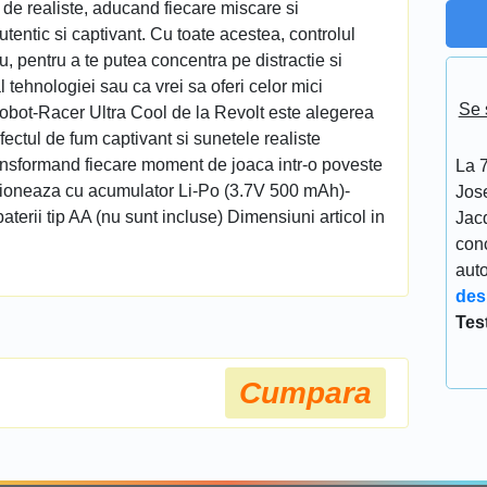
de realiste, aducand fiecare miscare si
utentic si captivant. Cu toate acestea, controlul
u, pentru a te putea concentra pe distractie si
l tehnologiei sau ca vrei sa oferi celor mici
Se 
obot-Racer Ultra Cool de la Revolt este alegerea
ectul de fum captivant si sunetele realiste
ransformand fiecare moment de joaca intr-o poveste
La 7
tioneaza cu acumulator Li-Po (3.7V 500 mAh)-
Jos
terii tip AA (nu sunt incluse) Dimensiuni articol in
Jacq
conc
aut
des
Tes
Cumpara