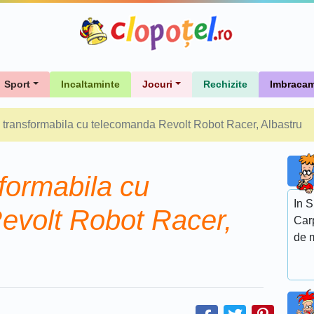
Sport
Incaltaminte
Jocuri
Rechizite
Imbracam
 transformabila cu telecomanda Revolt Robot Racer, Albastru
formabila cu
In S
evolt Robot Racer,
Carp
de m