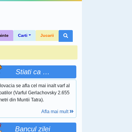
inte
Carti
Jucarii
Stiati ca …
lovacia se afla cel mai inalt varf al
atilor (Varful Gerlachovsky 2.655
etri din Muntii Tatra).
Afla mai mult
Bancul zilei