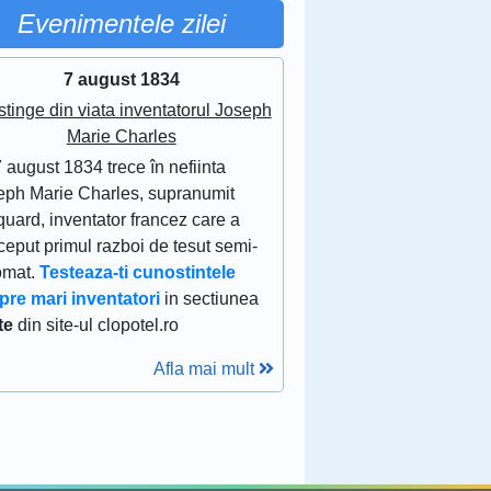
Evenimentele zilei
7 august 1834
stinge din viata inventatorul Joseph
Marie Charles
 august 1834 trece în nefiinta
eph Marie Charles, supranumit
uard, inventator francez care a
eput primul razboi de tesut semi-
omat.
Testeaza-ti cunostintele
pre mari inventatori
in sectiunea
te
din site-ul clopotel.ro
Afla mai mult