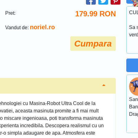
179.99
RON
CU
Pret:
noriel.ro
Sa s
Vandut de:
ver
Cumpara
San
tehnologiei cu Masina-Robot Ultra Cool de la
Ban
ovatiei, aceasta masinuta promite a fi mai mult
Dra
 o miscare ingenioasa, poti transforma masinuta
o experienta incredibila. Descopera realismul cu un
intr-o simpla adaugare de apa. Atmosfera este