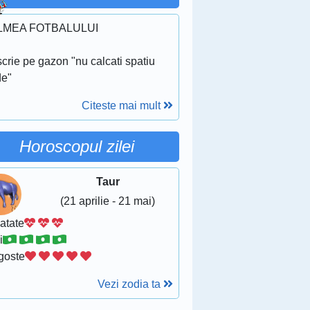
LMEA FOTBALULUI
crie pe gazon "nu calcati spatiu
de"
Citeste mai mult
Horoscopul zilei
Taur
(21 aprilie - 21 mai)
atate
i
goste
Vezi zodia ta