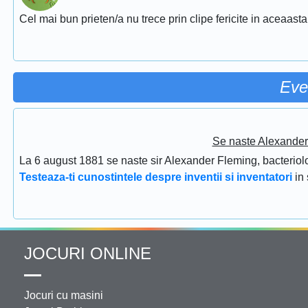
Cel mai bun prieten/a nu trece prin clipe fericite in aceaasta
Eve
Se naste Alexander 
La 6 august 1881 se naste sir Alexander Fleming, bacteriolog
Testeaza-ti cunostintele despre inventii si inventatori
in
JOCURI ONLINE
Jocuri cu masini