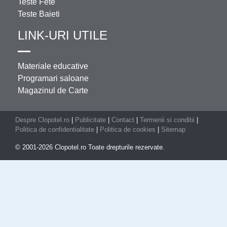
Teste Fete
Teste Baieti
LINK-URI UTILE
Materiale educative
Programari saloane
Magazinul de Carte
Despre Clopotel.ro
|
Publicitate
|
Contact
|
Termenii si conditii
|
Politica de confidentialitate
|
Politica de cookies
|
Sitemap
© 2001-2026 Clopotel.ro Toate drepturile rezervate.