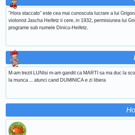
''Hora staccato'' este cea mai cunoscuta lucrare a lui Grigora
violonist Jascha Heifetz ii cere, in 1932, permisiunea lui Gri
programe sub numele Dinicu-Heifetz.
M-am trezit LUNIsi m-am gandit ca MARTI sa ma duc la sco
la munca ... atunci cand DUMINICA e zi libera
Ho