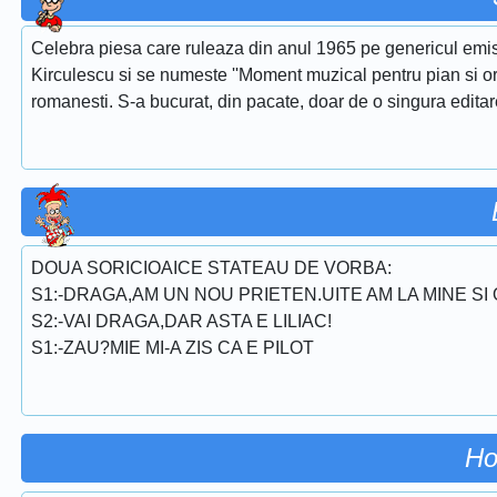
Celebra piesa care ruleaza din anul 1965 pe genericul emis
Kirculescu si se numeste ''Moment muzical pentru pian si or
romanesti. S-a bucurat, din pacate, doar de o singura edita
DOUA SORICIOAICE STATEAU DE VORBA:
S1:-DRAGA,AM UN NOU PRIETEN.UITE AM LA MINE SI O
S2:-VAI DRAGA,DAR ASTA E LILIAC!
S1:-ZAU?MIE MI-A ZIS CA E PILOT
Ho