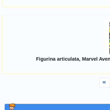
Figurina articulata, Marvel Av
Fi