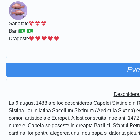
Sanatate
Bani
Dragoste
Eve
Deschidere
La 9 august 1483 are loc deschiderea Capelei Sixtine din Ro
Sistina, iar in latina Sacellum Sixtinum / Aedicula Sixtina) 
comori artistice ale Europei. A fost construita intre anii 1472
numele. Capela se gaseste in dreapta Bazilicii Sfantul Petru
cardinalilor pentru alegerea unui nou papa si datorita pictur