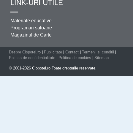
LINK-URI UTILE
Materiale educative
Programari saloane
Magazinul de Carte
Despre Clopotel.ro
|
Publicitate
|
Contact
|
Termenii si conditii
|
Politica de confidentialitate
|
Politica de cookies
|
Sitemap
© 2001-2026 Clopotel.ro Toate drepturile rezervate.