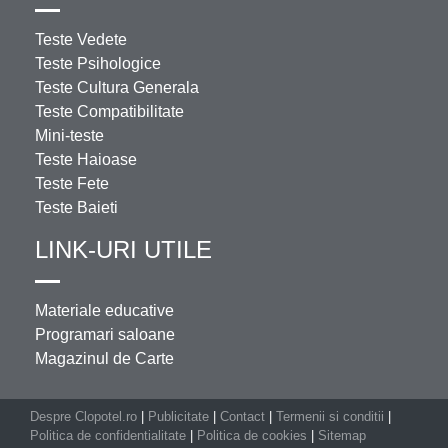
Teste Vedete
Teste Psihologice
Teste Cultura Generala
Teste Compatibilitate
Mini-teste
Teste Haioase
Teste Fete
Teste Baieti
LINK-URI UTILE
Materiale educative
Programari saloane
Magazinul de Carte
Despre Clopotel.ro
|
Publicitate
|
Contact
|
Termenii si conditii
|
Politica de confidentialitate
|
Politica de cookies
|
Sitemap