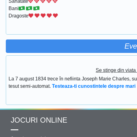
Sanatate
Bani
Dragoste
Eve
Se stinge din viat
La 7 august 1834 trece în nefiinta Joseph Marie Charles, s
tesut semi-automat.
Testeaza-ti cunostintele despre mari 
JOCURI ONLINE