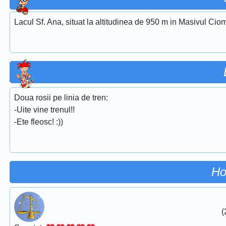
Lacul Sf. Ana, situat la altitudinea de 950 m in Masivul Ciom
Doua rosii pe linia de tren:
-Uite vine trenul!!
-Ete fleosc! :))
Ho
(