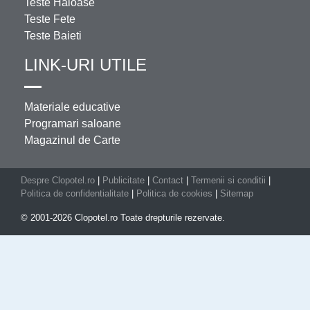
Teste Haioase
Teste Fete
Teste Baieti
LINK-URI UTILE
Materiale educative
Programari saloane
Magazinul de Carte
Despre Clopotel.ro
|
Publicitate
|
Contact
|
Termenii si conditii
|
Politica de confidentialitate
|
Politica de cookies
|
Sitemap
© 2001-2026 Clopotel.ro Toate drepturile rezervate.