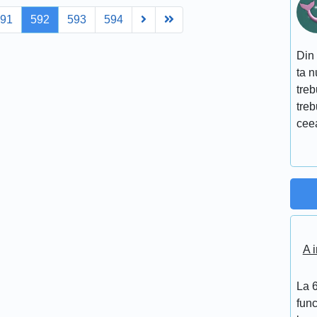
Next
Last
591
592
593
594
Din 
ta 
treb
treb
ceea
A i
La 6
func