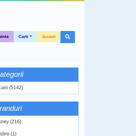
inte
Carti
Jucarii
ategorii
carii (5142)
randuri
sney (216)
sbro (1)