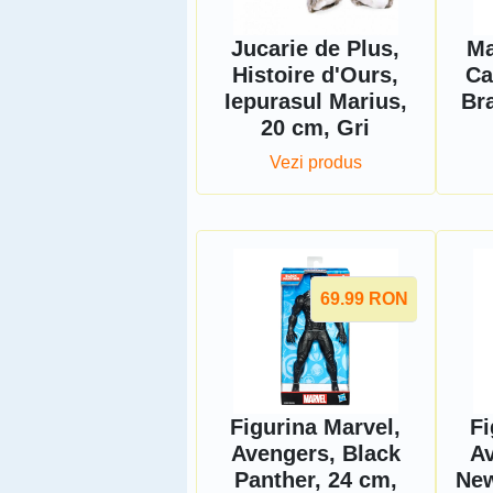
Jucarie de Plus,
Ma
Histoire d'Ours,
Ca
Iepurasul Marius,
Br
20 cm, Gri
Vezi produs
69.99
RON
Figurina Marvel,
Fi
Avengers, Black
Av
Panther, 24 cm,
New