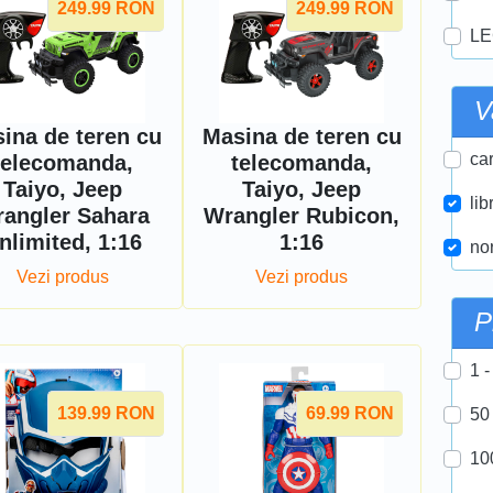
249.99
RON
249.99
RON
LE
V
ina de teren cu
Masina de teren cu
car
telecomanda,
telecomanda,
Taiyo, Jeep
Taiyo, Jeep
lib
angler Sahara
Wrangler Rubicon,
nlimited, 1:16
1:16
nor
Vezi produs
Vezi produs
P
1 -
139.99
RON
69.99
RON
50
10