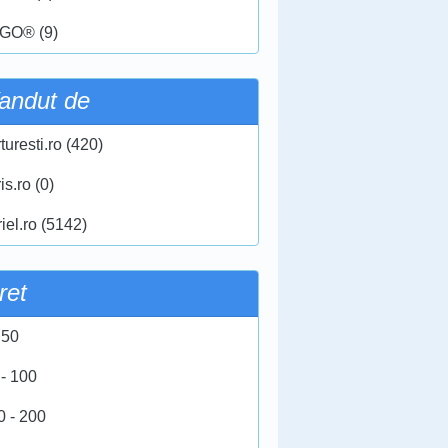
GO® (9)
andut de
turesti.ro (420)
ris.ro (0)
iel.ro (5142)
ret
 50
 - 100
0 - 200