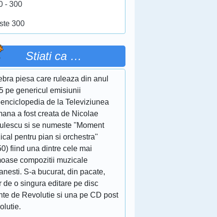
0 - 300
ste 300
Stiati ca …
ebra piesa care ruleaza din anul
5 pe genericul emisiunii
eenciclopedia de la Televiziunea
ana a fost creata de Nicolae
culescu si se numeste ''Moment
cal pentru pian si orchestra''
0) fiind una dintre cele mai
moase compozitii muzicale
nesti. S-a bucurat, din pacate,
 de o singura editare pe disc
inte de Revolutie si una pe CD post
olutie.