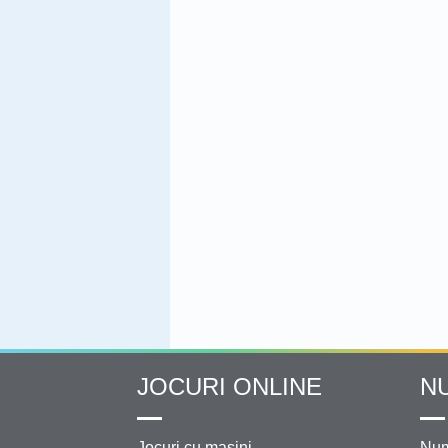
JOCURI ONLINE
N
Jocuri cu masini
Num