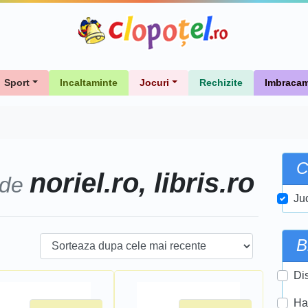
Sport
Incaltaminte
Jocuri
Rechizite
Imbracam
C
noriel.ro, libris.ro
 de
Ju
B
Di
Ha