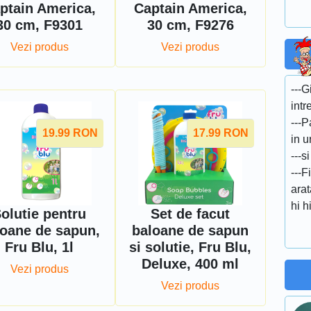
ptain America,
Captain America,
30 cm, F9301
30 cm, F9276
Vezi produs
Vezi produs
---G
intr
---P
19.99
RON
17.99
RON
in 
---s
---
ara
hi h
olutie pentru
Set de facut
loane de sapun,
baloane de sapun
Fru Blu, 1l
si solutie, Fru Blu,
Deluxe, 400 ml
Vezi produs
Vezi produs