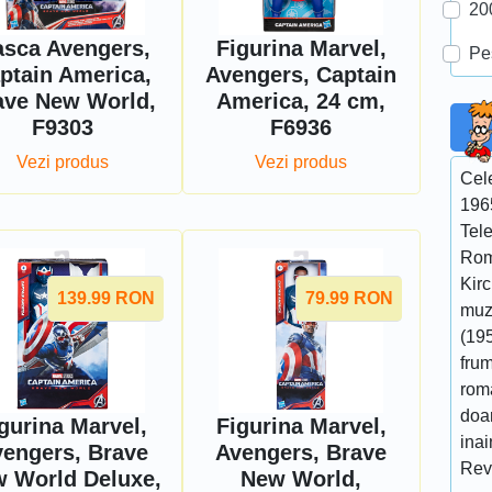
20
sca Avengers,
Figurina Marvel,
Pe
ptain America,
Avengers, Captain
ave New World,
America, 24 cm,
F9303
F6936
Vezi produs
Vezi produs
Cel
196
Tel
Rom
Kir
139.99
RON
79.99
RON
muzi
(195
fru
roma
doar
gurina Marvel,
Figurina Marvel,
ina
engers, Brave
Avengers, Brave
Rev
 World Deluxe,
New World,