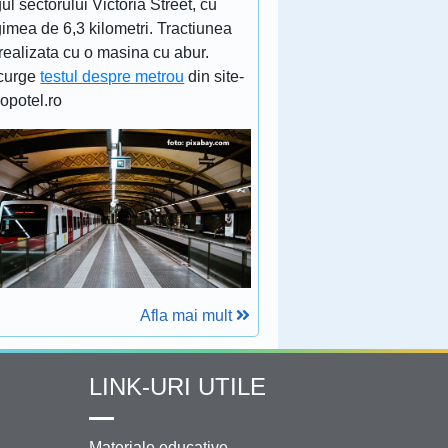
ul sectorului Victoria Street, cu
imea de 6,3 kilometri. Tractiunea
realizata cu o masina cu abur.
curge
testul despre metrou
din site-
lopotel.ro
Afla mai mult
LINK-URI UTILE
Materiale educative