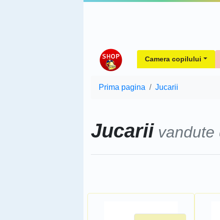
Camera copilului
Prima pagina
Jucarii
Jucarii
vandute
Sorteaza dupa