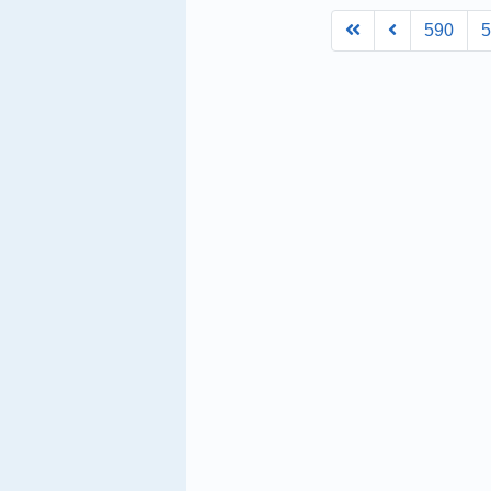
First
Prev
590