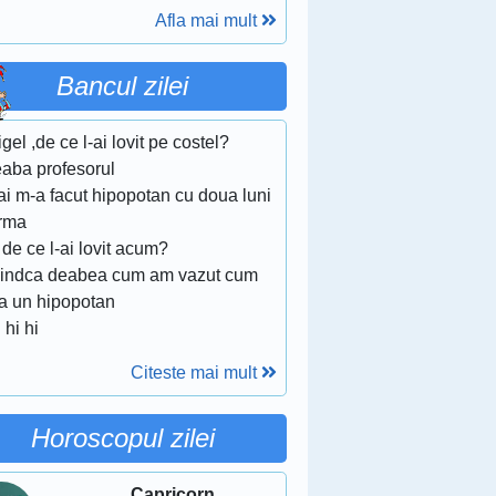
Afla mai mult
Bancul zilei
igel ,de ce l-ai lovit pe costel?
eaba profesorul
ai m-a facut hipopotan cu doua luni
urma
i de ce l-ai lovit acum?
Fiindca deabea cum am vazut cum
ta un hipopotan
i hi hi
Citeste mai mult
Horoscopul zilei
Capricorn