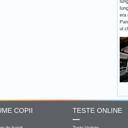
lung
lung
era 
Par
ul c
UME COPII
TESTE ONLINE
e de baieti
Teste Vedete