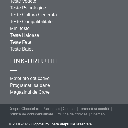
Teste Vedete
Teste Psihologice
Teste Cultura Generala
Teste Compatibilitate
Mini-teste
Teste Haioase
Teste Fete
Teste Baieti
LINK-URI UTILE
Materiale educative
Programari saloane
Magazinul de Carte
Despre Clopotel.ro
|
Publicitate
|
Contact
|
Termenii si conditii
|
Politica de confidentialitate
|
Politica de cookies
|
Sitemap
© 2001-2026 Clopotel.ro Toate drepturile rezervate.