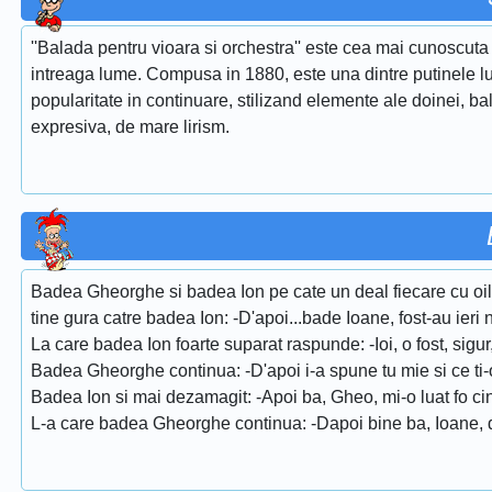
''Balada pentru vioara si orchestra'' este cea mai cunoscuta 
intreaga lume. Compusa in 1880, este una dintre putinele lu
popularitate in continuare, stilizand elemente ale doinei, ba
expresiva, de mare lirism.
Badea Gheorghe si badea Ion pe cate un deal fiecare cu oile l
tine gura catre badea Ion: -D'apoi...bade Ioane, fost-au ieri n
La care badea Ion foarte suparat raspunde: -Ioi, o fost, sigur,
Badea Gheorghe continua: -D'apoi i-a spune tu mie si ce ti-o
Badea Ion si mai dezamagit: -Apoi ba, Gheo, mi-o luat fo cin
L-a care badea Gheorghe continua: -Dapoi bine ba, Ioane, dora