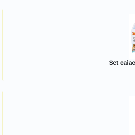
Set caia