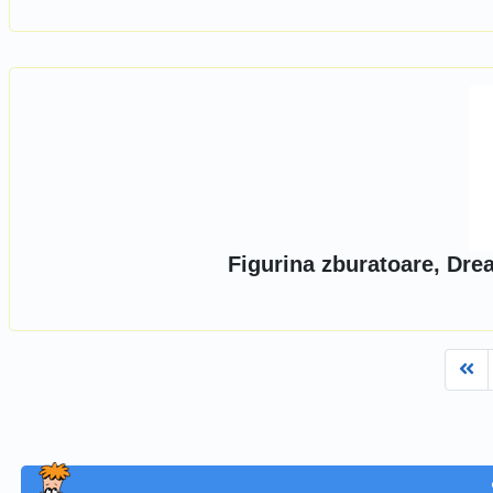
Figurina zburatoare, Dr
Fi