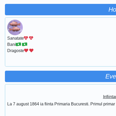
Ho
Sanatate
Bani
Dragoste
Eve
Infiint
La 7 august 1864 ia fiinta Primaria Bucuresti. Primul prima