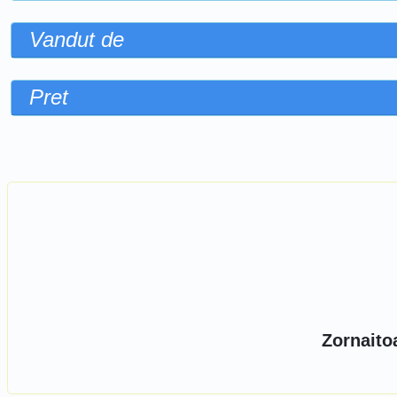
Vandut de
Pret
Sorteaza dupa
Zornaito