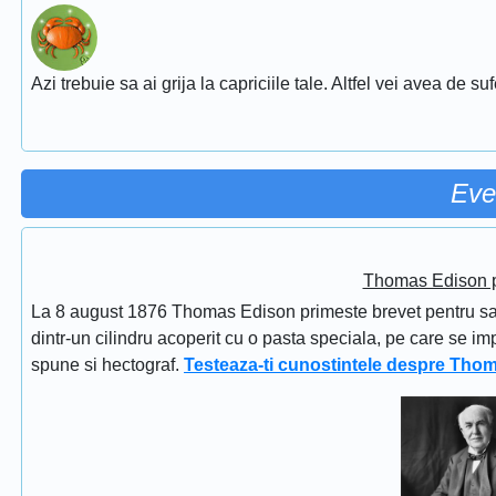
Azi trebuie sa ai grija la capriciile tale. Altfel vei avea de su
Eve
Thomas Edison pr
La 8 august 1876 Thomas Edison primeste brevet pentru sapi
dintr-un cilindru acoperit cu o pasta speciala, pe care se im
spune si hectograf.
Testeaza-ti cunostintele despre Tho