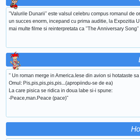
''Valurile Dunarii'' este valsul celebru compus romanul de or
un succes enorm, incepand cu prima auditie, la Expozitia Uni
mai multe filme si reinterpretata ca ''The Anniversary Song''
'' Un roman merge in America.Iese din avion si hotataste s
Omul: Pis,pis,pis,pis,pis...(apropiindu-se de ea)
La care pisica se ridica in doua labe si-i spune:
-Peace,man.Peace (pace)"
Ho