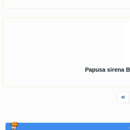
Papusa sirena B
Fi