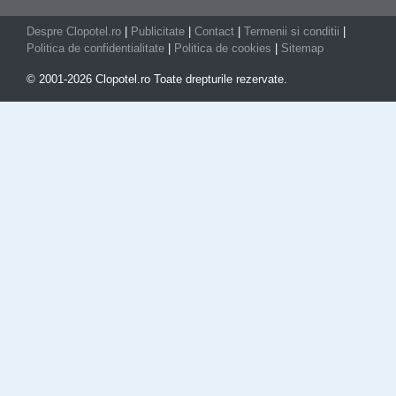
Despre Clopotel.ro
|
Publicitate
|
Contact
|
Termenii si conditii
|
Politica de confidentialitate
|
Politica de cookies
|
Sitemap
© 2001-2026 Clopotel.ro Toate drepturile rezervate.