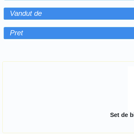
Vandut de
Pret
Sorteaza dupa
Set de b