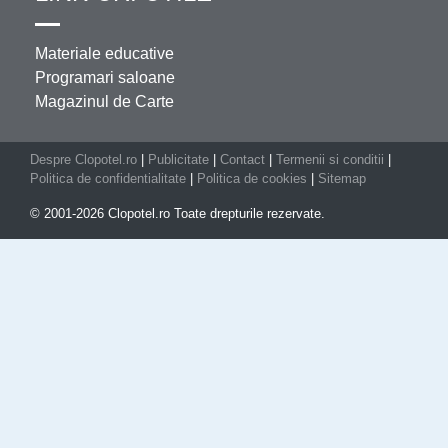
Materiale educative
Programari saloane
Magazinul de Carte
Despre Clopotel.ro
|
Publicitate
|
Contact
|
Termenii si conditii
|
Politica de confidentialitate
|
Politica de cookies
|
Sitemap
© 2001-2026 Clopotel.ro Toate drepturile rezervate.