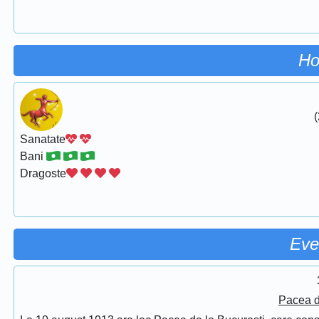
Ho
(
Sanatate
Bani
Dragoste
Eve
Pacea d