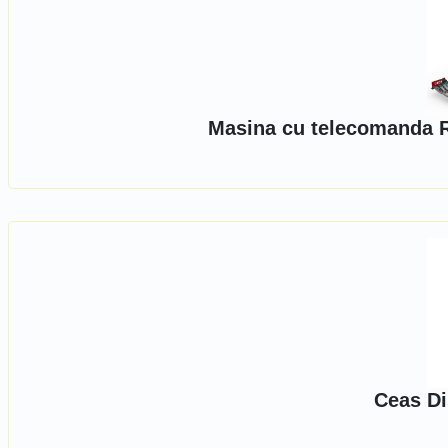
Masina cu telecomanda R
Ceas D