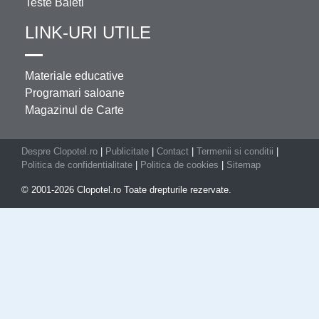
Teste Baieti
LINK-URI UTILE
Materiale educative
Programari saloane
Magazinul de Carte
Despre Clopotel.ro
|
Publicitate
|
Contact
|
Termenii si conditii
|
Politica de confidentialitate
|
Politica de cookies
|
Sitemap
© 2001-2026 Clopotel.ro Toate drepturile rezervate.