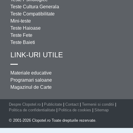
Teste Cultura Generala
Teste Compatibilitate
Mini-teste
Teste Haioase
Teste Fete
Teste Baieti
LINK-URI UTILE
Materiale educative
Programari saloane
Magazinul de Carte
Despre Clopotel.ro
|
Publicitate
|
Contact
|
Termenii si conditii
|
Politica de confidentialitate
|
Politica de cookies
|
Sitemap
© 2001-2026 Clopotel.ro Toate drepturile rezervate.