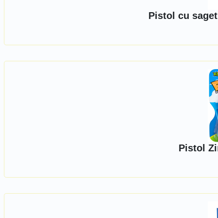
Pistol cu saget
Pistol Z