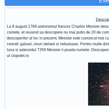
Eve
Descope
La 8 august 1769 astronomul francez Charles Messier desc
comete, el reusind sa descopere nu mai putin de 20 de comet
descoperitor al lor. in prezent, Messier este cunoscut mai 
ceresti: galaxii, roiuri stelare si nebuloase. Pentru multe di
luna si asteroidul 7359 Messier ii poarta numele. Descope
ul clopotel.ro