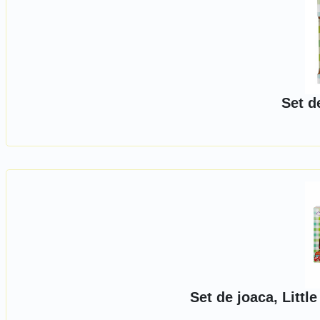
Set de
Set de joaca, Litt