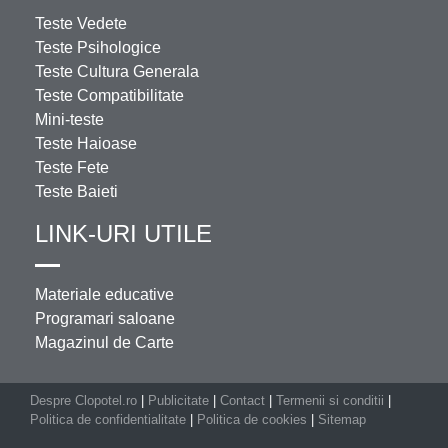
Teste Vedete
Teste Psihologice
Teste Cultura Generala
Teste Compatibilitate
Mini-teste
Teste Haioase
Teste Fete
Teste Baieti
LINK-URI UTILE
Materiale educative
Programari saloane
Magazinul de Carte
Despre Clopotel.ro
|
Publicitate
|
Contact
|
Termenii si conditii
|
Politica de confidentialitate
|
Politica de cookies
|
Sitemap