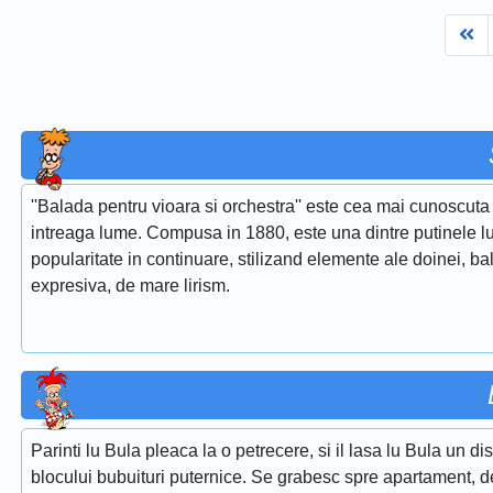
Fi
''Balada pentru vioara si orchestra'' este cea mai cunoscuta 
intreaga lume. Compusa in 1880, este una dintre putinele lu
popularitate in continuare, stilizand elemente ale doinei, ba
expresiva, de mare lirism.
Parinti lu Bula pleaca la o petrecere, si il lasa lu Bula un d
blocului bubuituri puternice. Se grabesc spre apartament, de