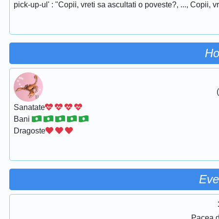
pick-up-ul' : "Copii, vreti sa ascultati o poveste?, ..., Copii, vret
Ho
Sanatate
Bani
Dragoste
Eve
Pacea d