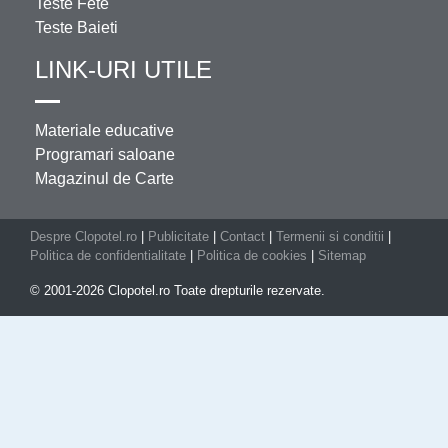
Teste Fete
Teste Baieti
LINK-URI UTILE
Materiale educative
Programari saloane
Magazinul de Carte
Despre Clopotel.ro
|
Publicitate
|
Contact
|
Termenii si conditii
|
Politica de confidentialitate
|
Politica de cookies
|
Sitemap
© 2001-2026 Clopotel.ro Toate drepturile rezervate.