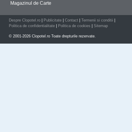
Magazinul de Carte
Despre Clopotel.ro
|
Publicitate
|
Contact
|
Termenii si conditii
|
Politica de confidentialitate
|
Politica de cookies
|
Sitemap
© 2001-2026 Clopotel.ro Toate drepturile rezervate.