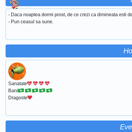
- Daca noaptea dormi prost, de ce crezi ca dimineata esti d
- Pun ceasul sa sune.
Ho
Sanatate
Bani
Dragoste
Eve