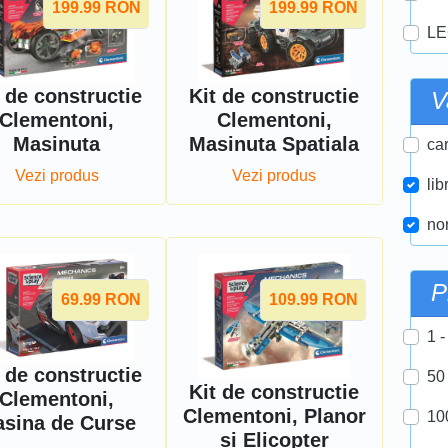
199.99
RON
199.99
RON
LE
 de constructie
Kit de constructie
V
Clementoni,
Clementoni,
Masinuta
Masinuta Spatiala
car
Vezi produs
Vezi produs
lib
nor
P
69.99
RON
109.99
RON
1 -
 de constructie
50
Kit de constructie
Clementoni,
Clementoni, Planor
10
sina de Curse
si Elicopter