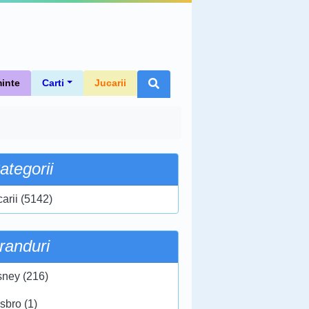
inte
Carti
Jucarii
ategorii
carii (5142)
randuri
sney (216)
sbro (1)