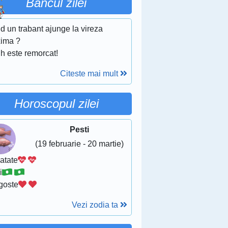
Bancul zilei
d un trabant ajunge la vireza
ima ?
h este remorcat!
Citeste mai mult
Horoscopul zilei
Pesti
(19 februarie - 20 martie)
atate
i
goste
Vezi zodia ta