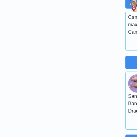
Can
max
Can
San
Ban
Dra