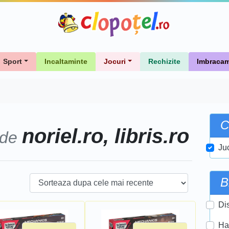
Sport
Incaltaminte
Jocuri
Rechizite
Imbracam
C
noriel.ro, libris.ro
 de
Ju
B
Di
Ha