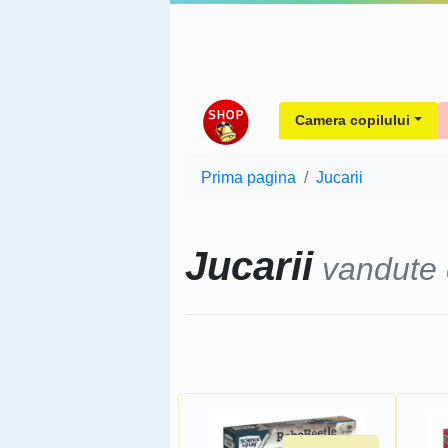
Camera copilului
Prima pagina
Jucarii
Jucarii
vandute
Sorteaza dupa