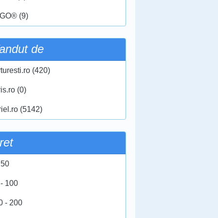
GO® (9)
andut de
turesti.ro (420)
ris.ro (0)
iel.ro (5142)
ret
 50
 - 100
0 - 200