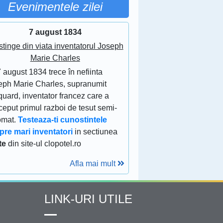
Evenimentele zilei
7 august 1834
stinge din viata inventatorul Joseph
Marie Charles
 august 1834 trece în nefiinta
eph Marie Charles, supranumit
uard, inventator francez care a
eput primul razboi de tesut semi-
omat.
Testeaza-ti cunostintele
pre mari inventatori
in sectiunea
te
din site-ul clopotel.ro
Afla mai mult
LINK-URI UTILE