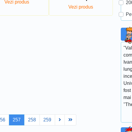
Vezi produs
20
Vezi produs
Pe
''Va
com
Ivan
lun
ince
Univ
fost
mai 
''Th
Next
Last
256
257
258
259