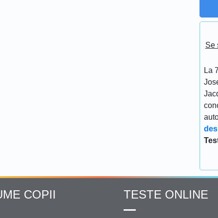
Se 
La 7
Jos
Jacq
conc
aut
des
Tes
UME COPII
TESTE ONLINE