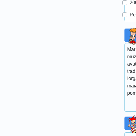
20
Pe
Mar
muz
avut
trad
Iorg
maia
pom