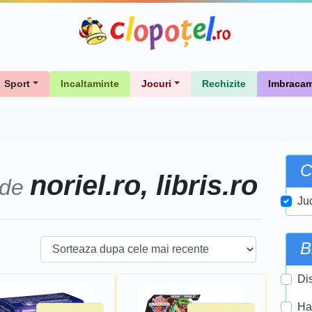
Sport
Incaltaminte
Jocuri
Rechizite
Imbracam
C
noriel.ro, libris.ro
 de
Ju
B
Di
Ha