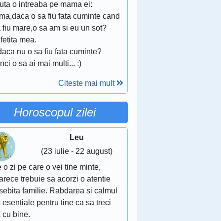
nuta o intreaba pe mama ei:
ma,daca o sa fiu fata cuminte cand
 fiu mare,o sa am si eu un sot?
fetita mea.
daca nu o sa fiu fata cuminte?
nci o sa ai mai multi... :)
Citeste mai mult
Horoscopul zilei
Leu
(23 iulie - 22 august)
 o zi pe care o vei tine minte,
rece trebuie sa acorzi o atentie
sebita familie. Rabdarea si calmul
 esentiale pentru tine ca sa treci
 cu bine.