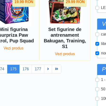
19.99
RON
29.99
RON
LE
V
Mini figurina
Set figurine de
car
surpriza Paw
antrenament
trol, Pup Squad
Bakugan, Training,
lib
S1
Vezi produs
nor
Vezi produs
P
Next
Last
174
175
176
177
1 -
50
10