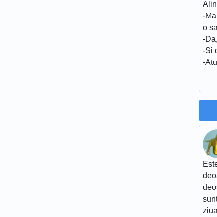
Ali
-Ma
o sa
-Da,
-Si 
-Atu
Este
deoa
deo
sunt
ziua