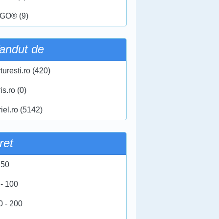
GO® (9)
andut de
turesti.ro (420)
ris.ro (0)
iel.ro (5142)
ret
 50
 - 100
0 - 200