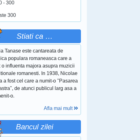
0 - 300
ste 300
Stiati ca …
ia Tanase este cantareata de
ica populara romaneasca care a
 o influenta majora asupra muzicii
itionale romanesti. In 1938, Nicolae
a a fost cel care a numit-o ''Pasarea
stra'', de atunci publicul larg asa a
enit-o.
Afla mai mult
Bancul zilei