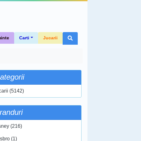
inte
Carti
Jucarii
ategorii
carii (5142)
randuri
sney (216)
sbro (1)