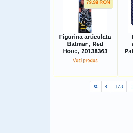
79.99
RON
Figurina articulata
Batman, Red
Hood, 20138363
Pa
Vezi produs
First
Prev
173