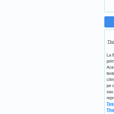
Tho
La 
prim
Aces
text
cili
pe c
sau 
repr
Tes
Tho