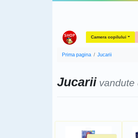
Camera copilului
Prima pagina
Jucarii
Jucarii
vandute
Sorteaza dupa