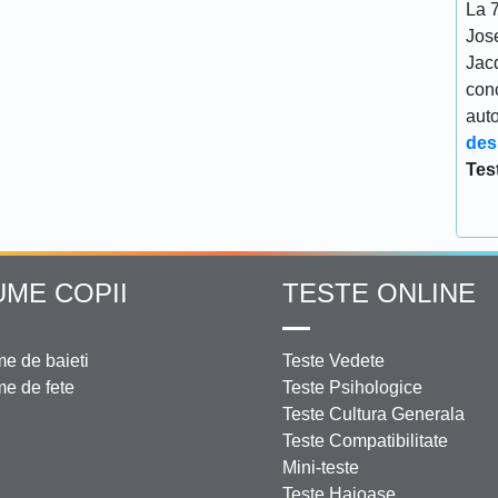
La 7
Jos
Jacq
conc
aut
des
Tes
UME COPII
TESTE ONLINE
e de baieti
Teste Vedete
e de fete
Teste Psihologice
Teste Cultura Generala
Teste Compatibilitate
Mini-teste
Teste Haioase