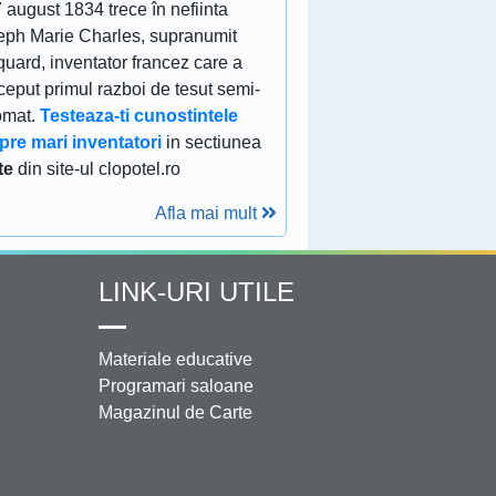
 august 1834 trece în nefiinta
eph Marie Charles, supranumit
uard, inventator francez care a
eput primul razboi de tesut semi-
omat.
Testeaza-ti cunostintele
pre mari inventatori
in sectiunea
te
din site-ul clopotel.ro
Afla mai mult
LINK-URI UTILE
Materiale educative
Programari saloane
Magazinul de Carte