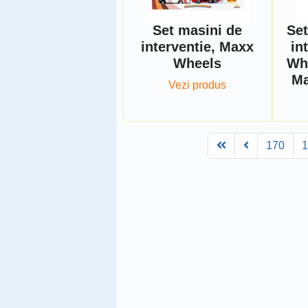
Set masini de
Set
interventie, Maxx
in
Wheels
Whe
Ma
Vezi produs
First
Prev
170