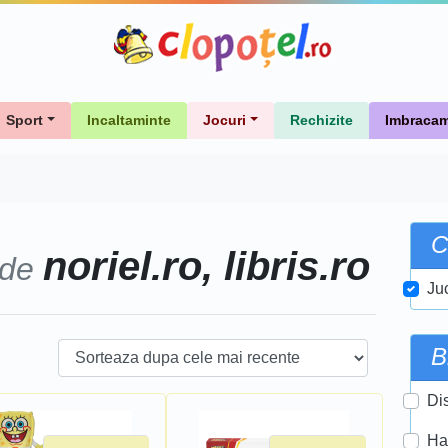
Sport
Incaltaminte
Jocuri
Rechizite
Imbracam
C
noriel.ro, libris.ro
 de
Ju
B
Di
Ha