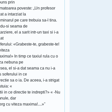
puns prin
rmatoarea poveste: „Un profesor
rat a intarziat la
minarul pe care trebuia sa-l tina.
du-si seama de
tarziere, el a sarit intr-un taxi si i-a
gat
ferului: «Grabeste-te, grabeste-te!
viteza
xima!» In timp ce taxiul rula cu o
eza nebuna pe
sea, el si-a dat seama ca nu i-a
 soferului in ce
rectie sa o ia. De aceea, i-a strigat
tuia: «
tii in ce directie te indrepti?» « -Nu
nule, dar
rg cu viteza maxima!....»"