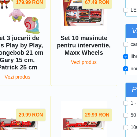
179.99
RON
67.49
RON
LE
V
et 3 jucarii de
Set 10 masinute
car
us Play by Play,
pentru interventie,
ongebob 21 cm
Maxx Wheels
lib
Gary 15 cm,
Vezi produs
Patrick 25 cm
nor
Vezi produs
P
1 -
29.99
RON
29.99
RON
50
10