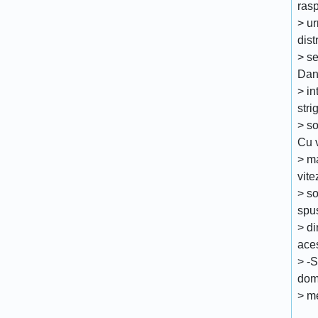
ras
> u
dist
> se
Dan
> in
stri
> so
Cu 
> ma
vit
> so
spus
> di
aces
> -S
dom
> me