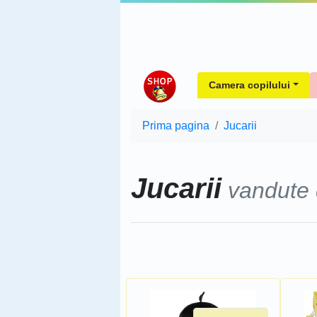
Camera copilului
Prima pagina
Jucarii
Jucarii
vandute
Sorteaza dupa