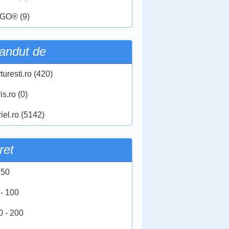
GO® (9)
andut de
turesti.ro (420)
ris.ro (0)
iel.ro (5142)
ret
 50
 - 100
0 - 200