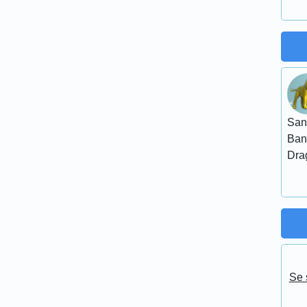
San
Ban
Dra
Se 