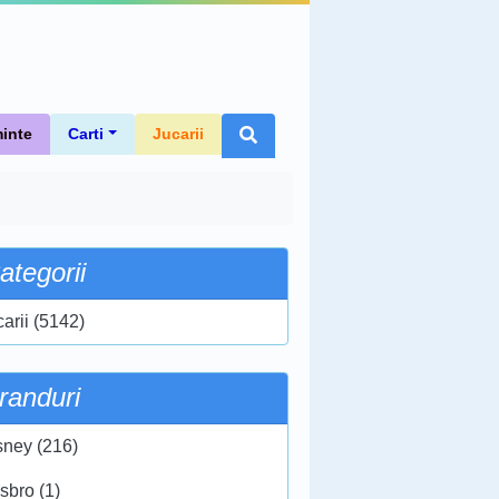
inte
Carti
Jucarii
ategorii
carii (5142)
randuri
sney (216)
sbro (1)