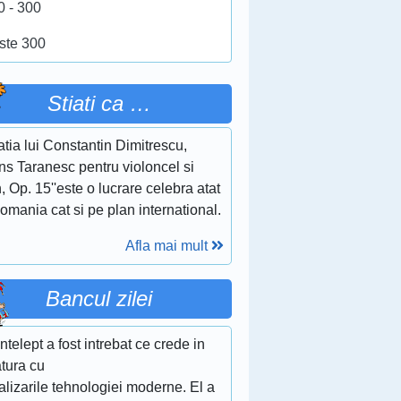
0 - 300
ste 300
Stiati ca …
tia lui Constantin Dimitrescu,
ns Taranesc pentru violoncel si
, Op. 15''este o lucrare celebra atat
omania cat si pe plan international.
Afla mai mult
Bancul zilei
ntelept a fost intrebat ce crede in
atura cu
alizarile tehnologiei moderne. El a