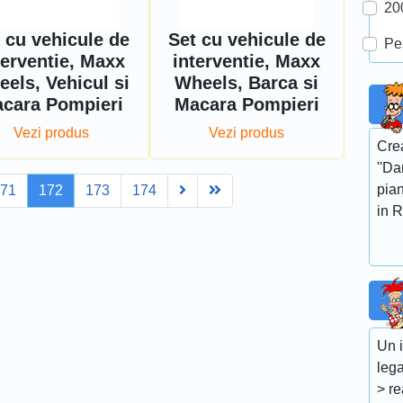
20
 cu vehicule de
Set cu vehicule de
Pe
terventie, Maxx
interventie, Maxx
els, Vehicul si
Wheels, Barca si
cara Pompieri
Macara Pompieri
Vezi produs
Vezi produs
Crea
''Da
Next
Last
pian
171
172
173
174
in R
Un i
leg
> re